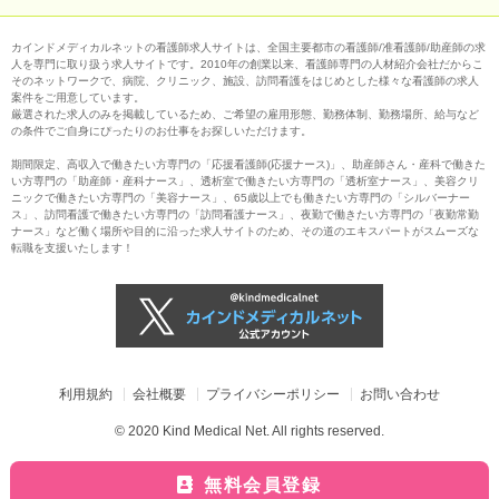
カインドメディカルネットの看護師求人サイトは、全国主要都市の看護師/准看護師/助産師の求
人を専門に取り扱う求人サイトです。2010年の創業以来、看護師専門の人材紹介会社だからこ
そのネットワークで、病院、クリニック、施設、訪問看護をはじめとした様々な看護師の求人
案件をご用意しています。
厳選された求人のみを掲載しているため、ご希望の雇用形態、勤務体制、勤務場所、給与など
の条件でご自身にぴったりのお仕事をお探しいただけます。
期間限定、高収入で働きたい方専門の「応援看護師(応援ナース)」、助産師さん・産科で働きた
い方専門の「助産師・産科ナース」、透析室で働きたい方専門の「透析室ナース」、美容クリ
ニックで働きたい方専門の「美容ナース」、65歳以上でも働きたい方専門の「シルバーナー
ス」、訪問看護で働きたい方専門の「訪問看護ナース」、夜勤で働きたい方専門の「夜勤常勤
ナース」など働く場所や目的に沿った求人サイトのため、その道のエキスパートがスムーズな
転職を支援いたします！
利用規約
会社概要
プライバシーポリシー
お問い合わせ
© 2020 Kind Medical Net. All rights reserved.
無料会員登録