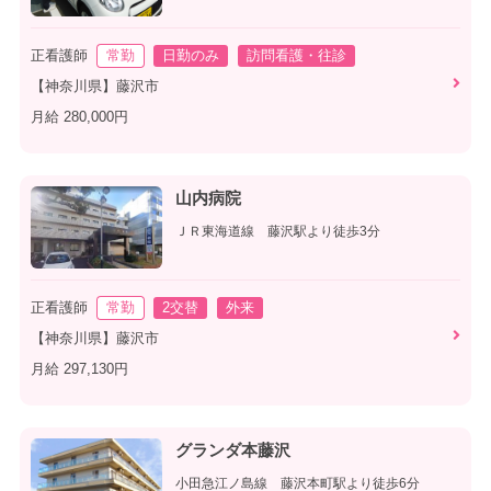
正看護師
常勤
日勤のみ
訪問看護・往診
【神奈川県】藤沢市
月給 280,000円
山内病院
ＪＲ東海道線 藤沢駅より徒歩3分
正看護師
常勤
2交替
外来
【神奈川県】藤沢市
月給 297,130円
グランダ本藤沢
小田急江ノ島線 藤沢本町駅より徒歩6分