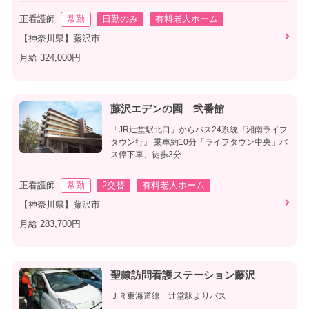
正看護師
常勤
日勤のみ
有料老人ホーム
【神奈川県】藤沢市
月給 324,000円
藤沢エデンの園 弐番館
「JR辻堂駅北口」からバス24系統『湘南ライフ
タウン行』 乗車約10分「ライフタウン中央」バ
ス停下車、徒歩3分
正看護師
常勤
2交替
有料老人ホーム
【神奈川県】藤沢市
月給 283,700円
聖隷訪問看護ステーション藤沢
ＪＲ東海道線 辻堂駅よりバス