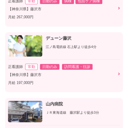
正看護師
常勤
日勤のみ
病棟
包括ケア病棟
【神奈川県】藤沢市
月給 267,000円
デューン藤沢
江ノ島電鉄線 石上駅より徒歩4分
正看護師
常勤
日勤のみ
訪問看護・往診
【神奈川県】藤沢市
月給 197,000円
山内病院
ＪＲ東海道線 藤沢駅より徒歩3分