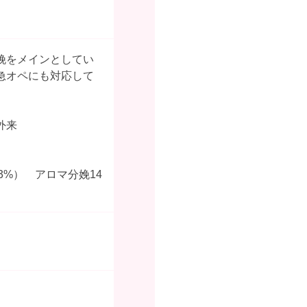
娩をメインとしてい
急オペにも対応して
外来
13%） アロマ分娩14