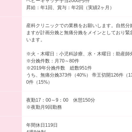
ベビーキャッチ手当2000円/件
昇給：年1回、賞与：年2回（実績2ヶ月）
産科クリニックでの業務をお願いします。自然分
ますが計画分娩と無痛分娩をメインとしており緊
います。
※火・木曜日：小児科診療、水・木曜日：助産師
※分娩件数：月70～80件
※2019年分娩件数 総数951件
うち、無痛分娩373件（40%） 帝王切開126件（
0件（15%）
夜勤17：00～9：00 休憩150分
※夜勤月9回勤務
年間休日119日