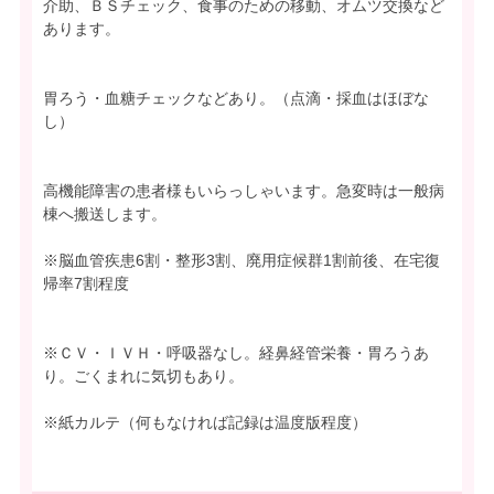
介助、ＢＳチェック、食事のための移動、オムツ交換など
あります。
胃ろう・血糖チェックなどあり。（点滴・採血はほぼな
し）
高機能障害の患者様もいらっしゃいます。急変時は一般病
棟へ搬送します。
※脳血管疾患6割・整形3割、廃用症候群1割前後、在宅復
帰率7割程度
※ＣＶ・ＩＶＨ・呼吸器なし。経鼻経管栄養・胃ろうあ
り。ごくまれに気切もあり。
※紙カルテ（何もなければ記録は温度版程度）