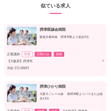
似ている求人
摂津医誠会病院
阪急京都本線 摂津市駅より徒歩5分
正看護師
常勤
日勤のみ
病棟
【大阪府】摂津市
月給 272,000円
摂津ひかり病院
大阪モノレール線 南摂津駅よりバスまたは徒
歩13分