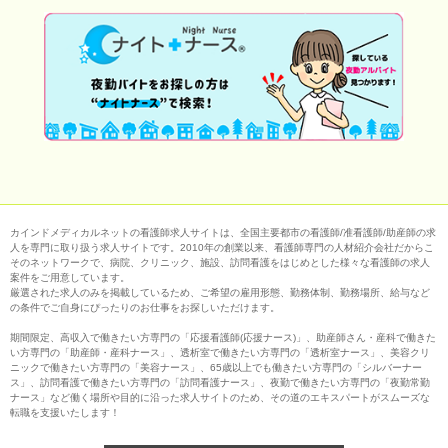
カインドメディカルネットの看護師求人サイトは、全国主要都市の看護師/准看護師/助産師の求
人を専門に取り扱う求人サイトです。2010年の創業以来、看護師専門の人材紹介会社だからこ
そのネットワークで、病院、クリニック、施設、訪問看護をはじめとした様々な看護師の求人
案件をご用意しています。
厳選された求人のみを掲載しているため、ご希望の雇用形態、勤務体制、勤務場所、給与など
の条件でご自身にぴったりのお仕事をお探しいただけます。
期間限定、高収入で働きたい方専門の「応援看護師(応援ナース)」、助産師さん・産科で働きた
い方専門の「助産師・産科ナース」、透析室で働きたい方専門の「透析室ナース」、美容クリ
ニックで働きたい方専門の「美容ナース」、65歳以上でも働きたい方専門の「シルバーナー
ス」、訪問看護で働きたい方専門の「訪問看護ナース」、夜勤で働きたい方専門の「夜勤常勤
ナース」など働く場所や目的に沿った求人サイトのため、その道のエキスパートがスムーズな
転職を支援いたします！