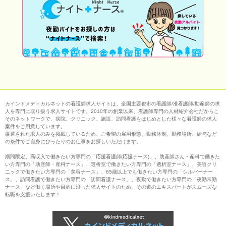
カインドメディカルネットの看護師求人サイトは、全国主要都市の看護師/准看護師/助産師の求
人を専門に取り扱う求人サイトです。2010年の創業以来、看護師専門の人材紹介会社だからこ
そのネットワークで、病院、クリニック、施設、訪問看護をはじめとした様々な看護師の求人
案件をご用意しています。
厳選された求人のみを掲載しているため、ご希望の雇用形態、勤務体制、勤務場所、給与など
の条件でご自身にぴったりのお仕事をお探しいただけます。
期間限定、高収入で働きたい方専門の「応援看護師(応援ナース)」、助産師さん・産科で働きた
い方専門の「助産師・産科ナース」、透析室で働きたい方専門の「透析室ナース」、美容クリ
ニックで働きたい方専門の「美容ナース」、65歳以上でも働きたい方専門の「シルバーナー
ス」、訪問看護で働きたい方専門の「訪問看護ナース」、夜勤で働きたい方専門の「夜勤常勤
ナース」など働く場所や目的に沿った求人サイトのため、その道のエキスパートがスムーズな
転職を支援いたします！