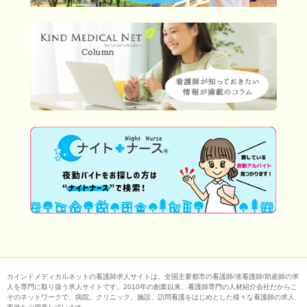
カインドメディカルネットの看護師求人サイトは、全国主要都市の看護師/准看護師/助産師の求
人を専門に取り扱う求人サイトです。2010年の創業以来、看護師専門の人材紹介会社だからこ
そのネットワークで、病院、クリニック、施設、訪問看護をはじめとした様々な看護師の求人