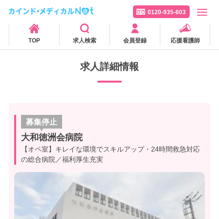
0120-935-603
TOP
求人検索
会員登録
応援看護師
求人詳細情報
募集停止
大和徳洲会病院
【オペ室】キレイな環境でスキルアップ・24時間救急対応
の総合病院／福利厚生充実