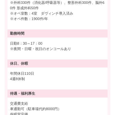
※外科330件（消化器/呼吸器等）、整形外科300件、脳外6
0件 形成外科50件
※オペ室数：4室 ダヴィンチ導入済み
※オペ件数：1900件/年
勤務時間
日勤8：30～17：00
※夜間・日曜・祝日のオンコールあり
休日、休暇
年間休日110日
4週8休制
待遇・
福利厚生
交通費支給
車通勤可（駐車場代約8000円）
仮眠室完備