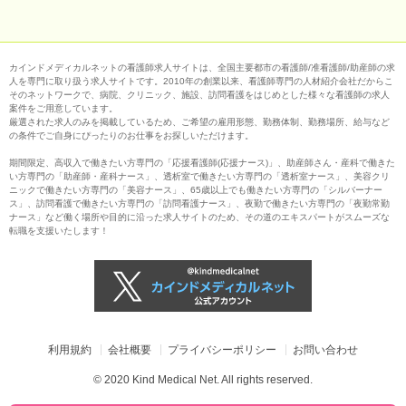
カインドメディカルネットの看護師求人サイトは、全国主要都市の看護師/准看護師/助産師の求
人を専門に取り扱う求人サイトです。2010年の創業以来、看護師専門の人材紹介会社だからこ
そのネットワークで、病院、クリニック、施設、訪問看護をはじめとした様々な看護師の求人
案件をご用意しています。
厳選された求人のみを掲載しているため、ご希望の雇用形態、勤務体制、勤務場所、給与など
の条件でご自身にぴったりのお仕事をお探しいただけます。
期間限定、高収入で働きたい方専門の「応援看護師(応援ナース)」、助産師さん・産科で働きた
い方専門の「助産師・産科ナース」、透析室で働きたい方専門の「透析室ナース」、美容クリ
ニックで働きたい方専門の「美容ナース」、65歳以上でも働きたい方専門の「シルバーナー
ス」、訪問看護で働きたい方専門の「訪問看護ナース」、夜勤で働きたい方専門の「夜勤常勤
ナース」など働く場所や目的に沿った求人サイトのため、その道のエキスパートがスムーズな
転職を支援いたします！
利用規約
会社概要
プライバシーポリシー
お問い合わせ
© 2020 Kind Medical Net. All rights reserved.