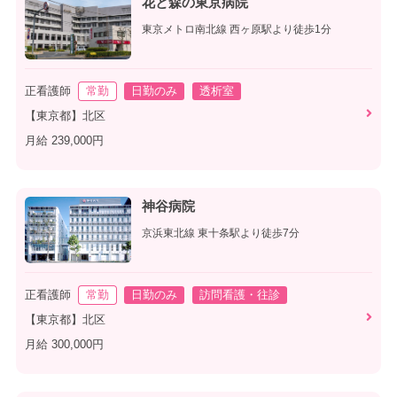
花と森の東京病院
東京メトロ南北線 西ヶ原駅より徒歩1分
正看護師
常勤
日勤のみ
透析室
【東京都】北区
月給 239,000円
神谷病院
京浜東北線 東十条駅より徒歩7分
正看護師
常勤
日勤のみ
訪問看護・往診
【東京都】北区
月給 300,000円