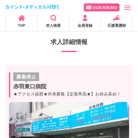
0120-935-603
TOP
求人検索
会員登録
応援看護師
求人詳細情報
募集停止
赤羽東口病院
★アクセス抜群★外来募集【定着率高★】お休み多め！