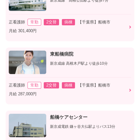
新京成線 高根公団駅より徒歩7分
正看護師
常勤
2交替
病棟
【千葉県】船橋市
月給 301,400円
東船橋病院
新京成線 高根木戸駅より徒歩10分
正看護師
常勤
2交替
病棟
【千葉県】船橋市
月給 287,000円
船橋ケアセンター
新京成電鉄 鎌ヶ谷大仏駅よりバス13分