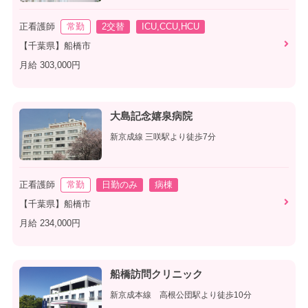
正看護師
常勤
2交替
ICU,CCU,HCU
【千葉県】船橋市
月給 303,000円
大島記念嬉泉病院
新京成線 三咲駅より徒歩7分
正看護師
常勤
日勤のみ
病棟
【千葉県】船橋市
月給 234,000円
船橋訪問クリニック
新京成本線 高根公団駅より徒歩10分