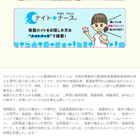
カインドメディカルネットの看護師求人サイトは、全国主要都市の看護師/准看護師/助産師の求
人を専門に取り扱う求人サイトです。2010年の創業以来、看護師専門の人材紹介会社だからこ
そのネットワークで、病院、クリニック、施設、訪問看護をはじめとした様々な看護師の求人
案件をご用意しています。
厳選された求人のみを掲載しているため、ご希望の雇用形態、勤務体制、勤務場所、給与など
の条件でご自身にぴったりのお仕事をお探しいただけます。
期間限定、高収入で働きたい方専門の「応援看護師(応援ナース)」、助産師さん・産科で働きた
い方専門の「助産師・産科ナース」、透析室で働きたい方専門の「透析室ナース」、美容クリ
ニックで働きたい方専門の「美容ナース」、65歳以上でも働きたい方専門の「シルバーナー
ス」、訪問看護で働きたい方専門の「訪問看護ナース」、夜勤で働きたい方専門の「夜勤常勤
ナース」など働く場所や目的に沿った求人サイトのため、その道のエキスパートがスムーズな
転職を支援いたします！