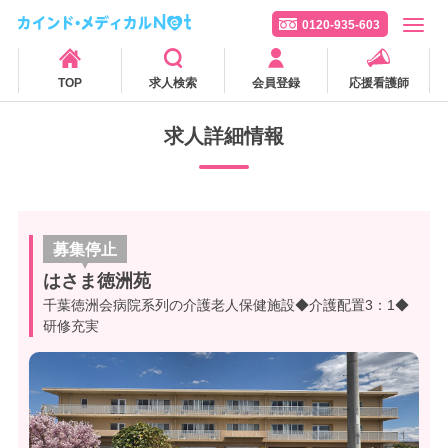
0120-935-603
TOP
求人検索
会員登録
応援看護師
求人詳細情報
募集停止
はさま徳洲苑
千葉徳洲会病院系列の介護老人保健施設◆介護配置3：1◆
研修充実