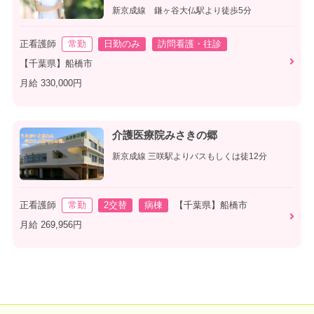
新京成線 鎌ヶ谷大仏駅より徒歩5分
正看護師
常勤
日勤のみ
訪問看護・往診
【千葉県】船橋市
月給 330,000円
介護医療院みさきの郷
新京成線 三咲駅よりバスもしくは徒12分
正看護師
常勤
2交替
病棟
【千葉県】船橋市
月給 269,956円