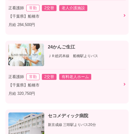
正看護師
常勤
2交替
老人介護施設
【千葉県】船橋市
月給 284,500円
24かんご生江
ＪＲ総武本線 船橋駅よりバス
正看護師
常勤
2交替
有料老人ホーム
【千葉県】船橋市
月給 320,750円
セコメディック病院
新京成線 三咲駅よりバス20分