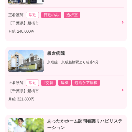
正看護師
常勤
日勤のみ
透析室
【千葉県】船橋市
月給 240,000円
板倉病院
京成線 京成船橋駅より徒歩5分
正看護師
常勤
2交替
病棟
包括ケア病棟
【千葉県】船橋市
月給 321,800円
あったかホーム訪問看護リハビリステ
ーション