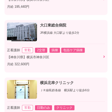
月給 195,440円
大口東総合病院
JR横浜線 大口駅より徒歩2分
正看護師
常勤
2交替
病棟
包括ケア病棟
【神奈川県】横浜市神奈川区
月給 322,600円
横浜北幸クリニック
ＪＲ線私鉄各線 横浜駅より徒歩6分
正看護師
常勤
日勤のみ
クリニック