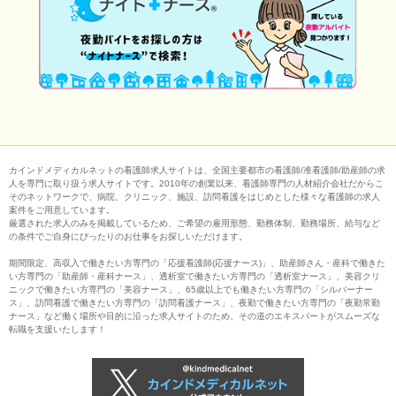
カインドメディカルネットの看護師求人サイトは、全国主要都市の看護師/准看護師/助産師の求
人を専門に取り扱う求人サイトです。2010年の創業以来、看護師専門の人材紹介会社だからこ
そのネットワークで、病院、クリニック、施設、訪問看護をはじめとした様々な看護師の求人
案件をご用意しています。
厳選された求人のみを掲載しているため、ご希望の雇用形態、勤務体制、勤務場所、給与など
の条件でご自身にぴったりのお仕事をお探しいただけます。
期間限定、高収入で働きたい方専門の「応援看護師(応援ナース)」、助産師さん・産科で働きた
い方専門の「助産師・産科ナース」、透析室で働きたい方専門の「透析室ナース」、美容クリ
ニックで働きたい方専門の「美容ナース」、65歳以上でも働きたい方専門の「シルバーナー
ス」、訪問看護で働きたい方専門の「訪問看護ナース」、夜勤で働きたい方専門の「夜勤常勤
ナース」など働く場所や目的に沿った求人サイトのため、その道のエキスパートがスムーズな
転職を支援いたします！