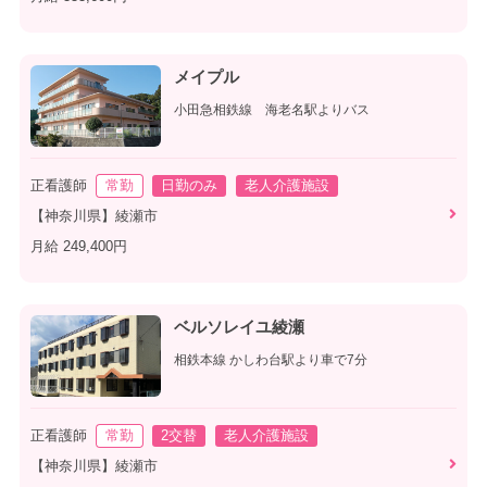
メイプル
小田急相鉄線 海老名駅よりバス
正看護師
常勤
日勤のみ
老人介護施設
【神奈川県】綾瀬市
月給 249,400円
ベルソレイユ綾瀬
相鉄本線 かしわ台駅より車で7分
正看護師
常勤
2交替
老人介護施設
【神奈川県】綾瀬市