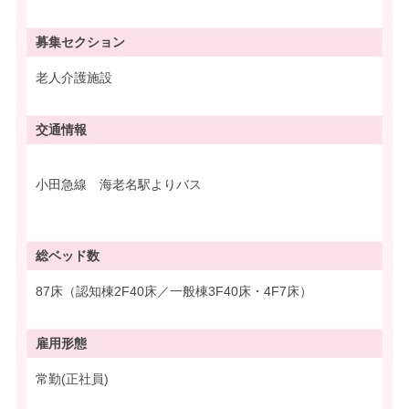
募集
セクション
老人介護施設
交通情報
小田急線 海老名駅よりバス
総ベッド数
87床（認知棟2F40床／一般棟3F40床・4F7床）
雇用形態
常勤(正社員)