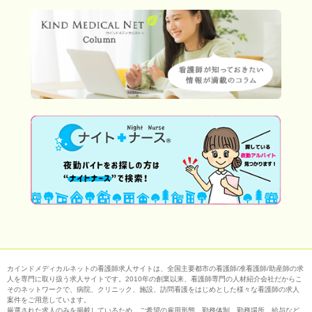
カインドメディカルネットの看護師求人サイトは、全国主要都市の看護師/准看護師/助産師の求
人を専門に取り扱う求人サイトです。2010年の創業以来、看護師専門の人材紹介会社だからこ
そのネットワークで、病院、クリニック、施設、訪問看護をはじめとした様々な看護師の求人
案件をご用意しています。
厳選された求人のみを掲載しているため、ご希望の雇用形態、勤務体制、勤務場所、給与など