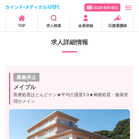
0120-935-603
TOP
求人検索
会員登録
応援看護師
求人詳細情報
募集停止
メイプル
医療処置ほとんどナシ★平均介護度3.0★褥瘡処置・服薬管
理がメイン