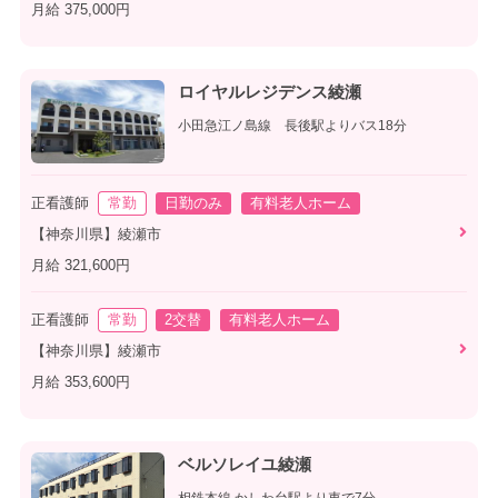
月給 375,000円
ロイヤルレジデンス綾瀬
小田急江ノ島線 長後駅よりバス18分
正看護師
常勤
日勤のみ
有料老人ホーム
【神奈川県】綾瀬市
月給 321,600円
正看護師
常勤
2交替
有料老人ホーム
【神奈川県】綾瀬市
月給 353,600円
ベルソレイユ綾瀬