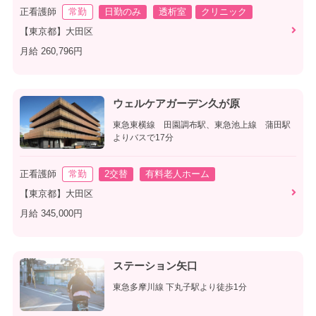
正看護師
常勤
日勤のみ
透析室
クリニック
【東京都】大田区
月給 260,796円
ウェルケアガーデン久が原
東急東横線 田園調布駅、東急池上線 蒲田駅
よりバスで17分
正看護師
常勤
2交替
有料老人ホーム
【東京都】大田区
月給 345,000円
ステーション矢口
東急多摩川線 下丸子駅より徒歩1分