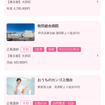
【東京都】大田区
年収 4,700,400円
牧田総合病院
JR京浜東北線 蒲田駅より徒歩5分
正看護師
常勤
2交替
病棟
ICU,CCU,HCU
【東京都】大田区
月給 343,800円
おうちのカンゴ上池台
東急池上線 長原駅より徒歩10分
正看護師
常勤
日勤のみ
訪問看護・往診