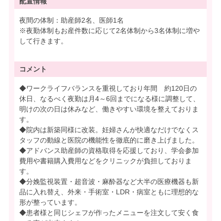
配置情報
夜間の体制：助産師2名、医師1名
※夜勤体制もお産件数に応じて2名体制から3名体制に増や
して行きます。
コメント
◆ワークライフバランスを重視しており年間 約120日の
休日、なるべく夜勤は月4～6回までになる様に調整して、
明けの次の日は休みなど、働きやすい環境を整えておりま
す。
◆院内は新築同様に改装。妊婦さんが快適なだけでなくス
タッフの動線と医院の機能性を徹底的に磨き上げました。
◆アドバンス助産師の資格取得を応援しており、学会参加
費用や書籍購入費用などをクリニックが負担しておりま
す。
◆分娩監視装置・超音波・麻酔器など大半の医療機器も新
品に入れ替え、外来・手術室・LDR・病室ともに理想的な
形が整っています。
◆患者様と同じシェフが作ったメニューを注文して安く食