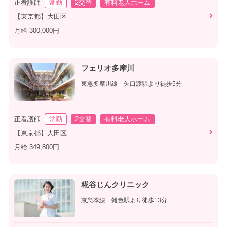
正看護師
常勤
2交替
有料老人ホーム
【東京都】大田区
月給 300,000円
フェリオ多摩川
東急多摩川線 矢口渡駅より徒歩5分
正看護師
常勤
2交替
有料老人ホーム
【東京都】大田区
月給 349,800円
糀谷じんクリニック
京急本線 雑色駅より徒歩13分