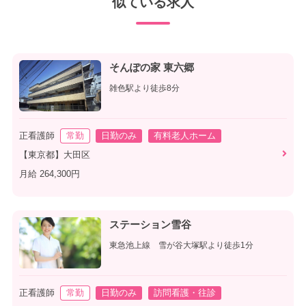
似ている求人
そんぽの家 東六郷
雑色駅より徒歩8分
正看護師
常勤
日勤のみ
有料老人ホーム
【東京都】大田区
月給 264,300円
ステーション雪谷
東急池上線 雪が谷大塚駅より徒歩1分
正看護師
常勤
日勤のみ
訪問看護・往診