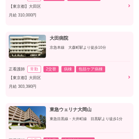
【東京都】大田区
月給 310,000円
大田病院
京急本線 大森町駅より徒歩10分
正看護師
常勤
2交替
病棟
包括ケア病棟
【東京都】大田区
月給 303,390円
東急ウェリナ大岡山
東急目黒線・大井町線 目黒駅より徒歩1分