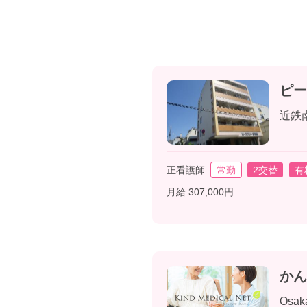
ピー
近鉄
正看護師
常勤
2交替
有
月給 307,000円
かん
Osa