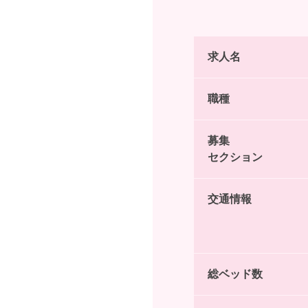
求人名
職種
募集
セクション
交通情報
総ベッド数