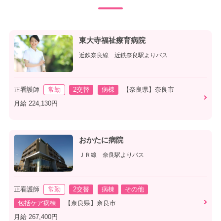
東大寺福祉療育病院
近鉄奈良線 近鉄奈良駅よりバス
正看護師
常勤
2交替
病棟
【奈良県】奈良市
月給 224,130円
おかたに病院
ＪＲ線 奈良駅よりバス
正看護師
常勤
2交替
病棟
その他
包括ケア病棟
【奈良県】奈良市
月給 267,400円