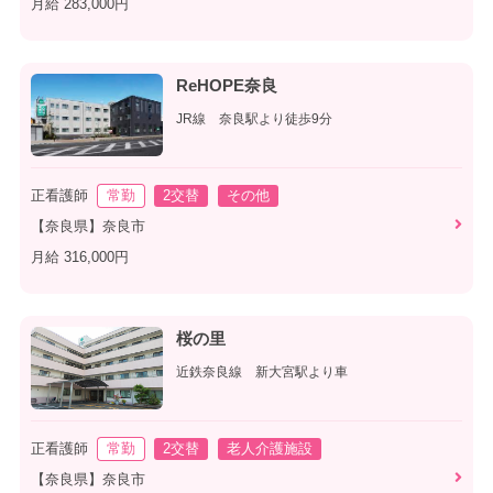
月給 283,000円
ReHOPE奈良
JR線 奈良駅より徒歩9分
正看護師
常勤
2交替
その他
【奈良県】奈良市
月給 316,000円
桜の里
近鉄奈良線 新大宮駅より車
正看護師
常勤
2交替
老人介護施設
【奈良県】奈良市