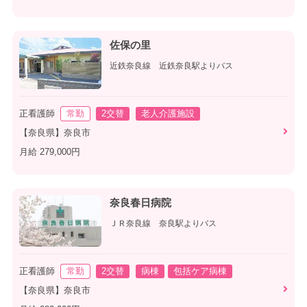
佐保の里
近鉄奈良線 近鉄奈良駅よりバス
正看護師
常勤
2交替
老人介護施設
【奈良県】奈良市
月給 279,000円
奈良春日病院
ＪＲ奈良線 奈良駅よりバス
正看護師
常勤
2交替
病棟
包括ケア病棟
【奈良県】奈良市