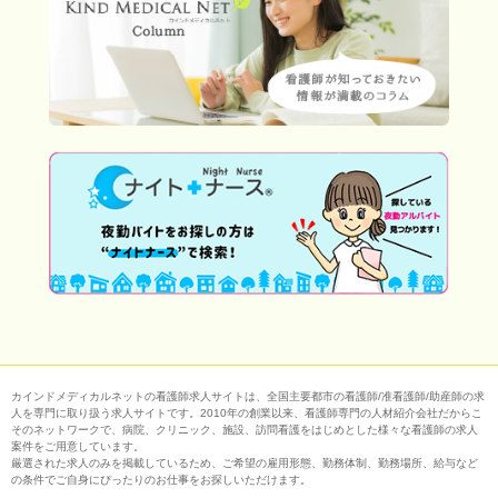
カインドメディカルネットの看護師求人サイトは、全国主要都市の看護師/准看護師/助産師の求
人を専門に取り扱う求人サイトです。2010年の創業以来、看護師専門の人材紹介会社だからこ
そのネットワークで、病院、クリニック、施設、訪問看護をはじめとした様々な看護師の求人
案件をご用意しています。
厳選された求人のみを掲載しているため、ご希望の雇用形態、勤務体制、勤務場所、給与など
の条件でご自身にぴったりのお仕事をお探しいただけます。