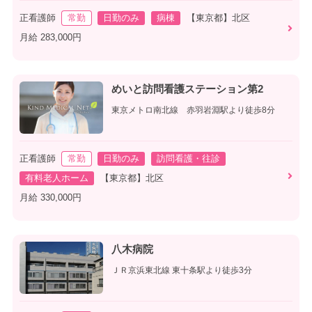
正看護師
常勤
日勤のみ
病棟
【東京都】北区
月給 283,000円
めいと訪問看護ステーション第2
東京メトロ南北線 赤羽岩淵駅より徒歩8分
正看護師
常勤
日勤のみ
訪問看護・往診
有料老人ホーム
【東京都】北区
月給 330,000円
八木病院
ＪＲ京浜東北線 東十条駅より徒歩3分