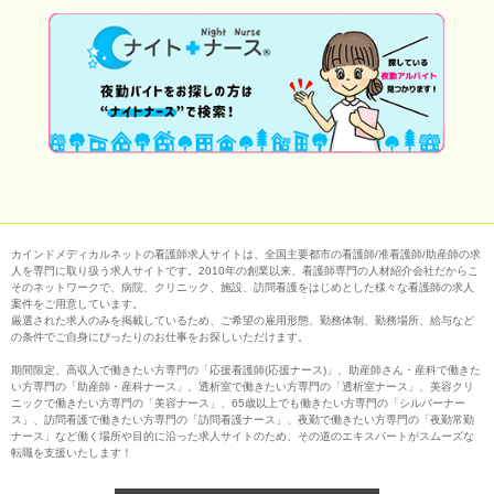
カインドメディカルネットの看護師求人サイトは、全国主要都市の看護師/准看護師/助産師の求
人を専門に取り扱う求人サイトです。2010年の創業以来、看護師専門の人材紹介会社だからこ
そのネットワークで、病院、クリニック、施設、訪問看護をはじめとした様々な看護師の求人
案件をご用意しています。
厳選された求人のみを掲載しているため、ご希望の雇用形態、勤務体制、勤務場所、給与など
の条件でご自身にぴったりのお仕事をお探しいただけます。
期間限定、高収入で働きたい方専門の「応援看護師(応援ナース)」、助産師さん・産科で働きた
い方専門の「助産師・産科ナース」、透析室で働きたい方専門の「透析室ナース」、美容クリ
ニックで働きたい方専門の「美容ナース」、65歳以上でも働きたい方専門の「シルバーナー
ス」、訪問看護で働きたい方専門の「訪問看護ナース」、夜勤で働きたい方専門の「夜勤常勤
ナース」など働く場所や目的に沿った求人サイトのため、その道のエキスパートがスムーズな
転職を支援いたします！