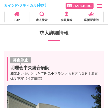
0120-935-603
TOP
求人検索
会員登録
応援看護師
求人詳細情報
募集停止
明理会中央総合病院
和気あいあいとした雰囲気◆ブランクある方もＯＫ！教育
体制充実【指定病院】