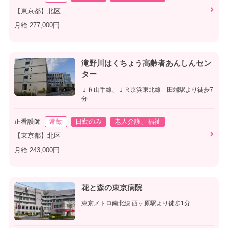
【東京都】北区
月給 277,000円
滝野川はくちょう高齢者あんしんセン
ター
ＪＲ山手線、ＪＲ京浜東北線 田端駅より徒歩7
分
正看護師
常勤
日勤のみ
老人介護、福祉
【東京都】北区
月給 243,000円
花と森の東京病院
東京メトロ南北線 西ヶ原駅より徒歩1分