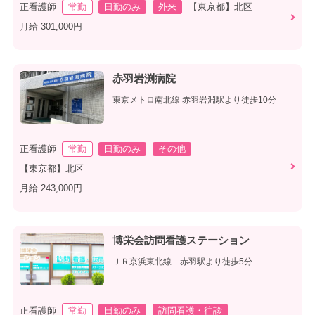
正看護師
常勤
日勤のみ
外来
【東京都】北区
月給 301,000円
赤羽岩渕病院
東京メトロ南北線 赤羽岩淵駅より徒歩10分
正看護師
常勤
日勤のみ
その他
【東京都】北区
月給 243,000円
博栄会訪問看護ステーション
ＪＲ京浜東北線 赤羽駅より徒歩5分
正看護師
常勤
日勤のみ
訪問看護・往診