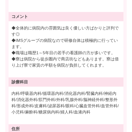
コメント
◆全体的に病院内の雰囲気は良く優しい方ばかりと評判で
す◎
◆IMSグループの病院なので研修自体は積極的に行ってい
ます。
◆職場は職歴1～5年目の若手の看護師の方が多いです。
◆寮は病院から徒歩圏内で商店街などもあります。寮は借
り上げ寮で家賃の半額を病院が負担してくれます。
診療科目
内科/呼吸器内科/循環器内科/消化器内科/腎臓内科/神経内
科/消化器外科/肛門外科/外科/乳腺外科/脳神経外科/整形外
科/形成外科/皮膚科/泌尿器科/眼科/心臓血管外科/血管外科/
小児科/麻酔科/糖尿病内科/婦人科/血液内科
住所