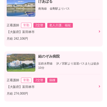
けあぱる
南海線 金剛駅よりバス
正看護師
常勤
2交替
老人介護、福祉
【大阪府】富田林市
月給 242,106円
結のぞみ病院
近鉄永野線 汐ノ宮駅より送迎バスまたは徒歩
10分
正看護師
常勤
2交替
病棟
【大阪府】富田林市
月給 274,000円