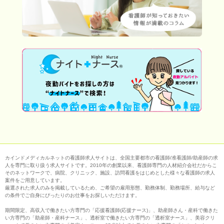
カインドメディカルネットの看護師求人サイトは、全国主要都市の看護師/准看護師/助産師の求
人を専門に取り扱う求人サイトです。2010年の創業以来、看護師専門の人材紹介会社だからこ
そのネットワークで、病院、クリニック、施設、訪問看護をはじめとした様々な看護師の求人
案件をご用意しています。
厳選された求人のみを掲載しているため、ご希望の雇用形態、勤務体制、勤務場所、給与など
の条件でご自身にぴったりのお仕事をお探しいただけます。
期間限定、高収入で働きたい方専門の「応援看護師(応援ナース)」、助産師さん・産科で働きた
い方専門の「助産師・産科ナース」、透析室で働きたい方専門の「透析室ナース」、美容クリ