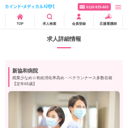
0120-935-603
TOP
求人検索
会員登録
応援看護師
求人詳細情報
新協和病院
残業少なめ☆有給消化率高め・ベテランナース多数在籍
【定年65歳】