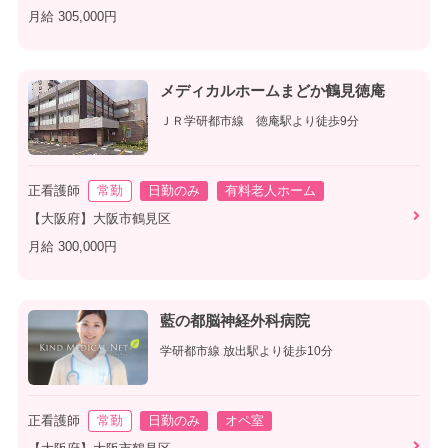
月給 305,000円
メディカルホームまどか鶴見徳庵
ＪＲ学研都市線 徳庵駅より徒歩9分
正看護師
常勤
日勤のみ
有料老人ホーム
【大阪府】大阪市鶴見区
月給 300,000円
藍の都脳神経外科病院
学研都市線 放出駅より徒歩10分
正看護師
常勤
日勤のみ
オペ室