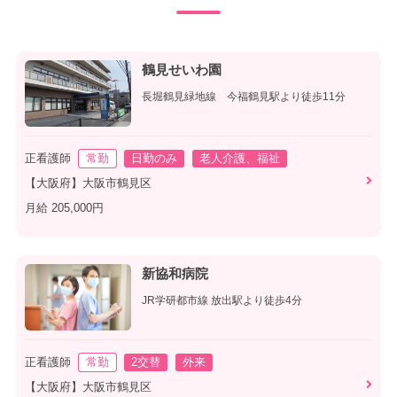
鶴見せいわ園
長堀鶴見緑地線 今福鶴見駅より徒歩11分
正看護師
常勤
日勤のみ
老人介護、福祉
【大阪府】大阪市鶴見区
月給 205,000円
新協和病院
JR学研都市線 放出駅より徒歩4分
正看護師
常勤
2交替
外来
【大阪府】大阪市鶴見区