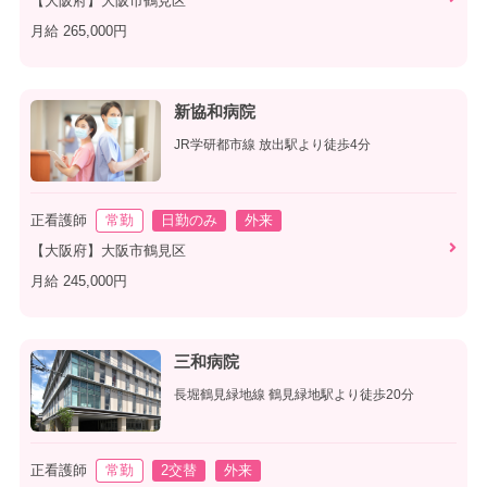
【大阪府】大阪市鶴見区
月給 265,000円
新協和病院
JR学研都市線 放出駅より徒歩4分
正看護師
常勤
日勤のみ
外来
【大阪府】大阪市鶴見区
月給 245,000円
三和病院
長堀鶴見緑地線 鶴見緑地駅より徒歩20分
正看護師
常勤
2交替
外来