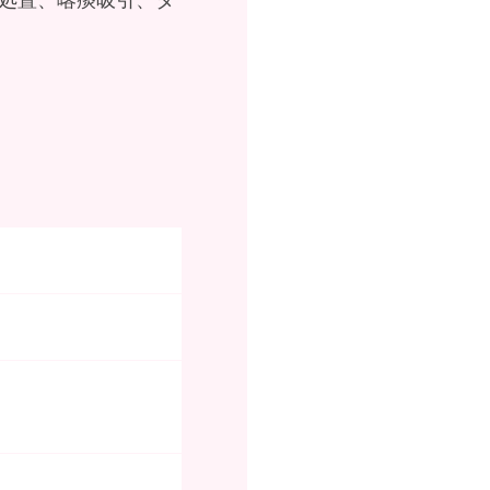
処置、喀痰吸引、タ