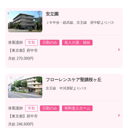
安立園
ＪＲ中央・総武線、京王線 府中駅よりバス
准看護師
常勤
日勤のみ
老人介護、福祉
【東京都】府中市
月給 270,000円
フローレンスケア聖蹟桜ヶ丘
京王線 中河原駅よりバス
准看護師
常勤
日勤のみ
有料老人ホーム
【東京都】府中市
月給 246,600円