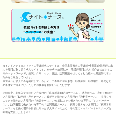
カインドメディカルネットの看護師求人サイトは、全国主要都市の看護師/准看護師/助産師の求
人を専門に取り扱う求人サイトです。2010年の創業以来、看護師専門の人材紹介会社だからこ
そのネットワークで、病院、クリニック、施設、訪問看護をはじめとした様々な看護師の求人
案件をご用意しています。
厳選された求人のみを掲載しているため、ご希望の雇用形態、勤務体制、勤務場所、給与など
の条件でご自身にぴったりのお仕事をお探しいただけます。
期間限定、高収入で働きたい方専門の「応援看護師(応援ナース)」、助産師さん・産科で働きた
い方専門の「助産師・産科ナース」、透析室で働きたい方専門の「透析室ナース」、美容クリ
ニックで働きたい方専門の「美容ナース」、65歳以上でも働きたい方専門の「シルバーナー
ス」、訪問看護で働きたい方専門の「訪問看護ナース」、夜勤で働きたい方専門の「夜勤常勤
ナース」など働く場所や目的に沿った求人サイトのため、その道のエキスパートがスムーズな
転職を支援いたします！