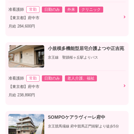
准看護師
常勤
日勤のみ
外来
クリニック
【東京都】府中市
月給 284,600円
小規模多機能型居宅介護よつや正吉苑
京王線 聖蹟桜ヶ丘駅よりバス
准看護師
常勤
日勤のみ
老人介護、福祉
【東京都】府中市
月給 238,890円
SOMPOケアラヴィーレ府中
京王競馬場線 府中競馬正門前駅より徒歩5分