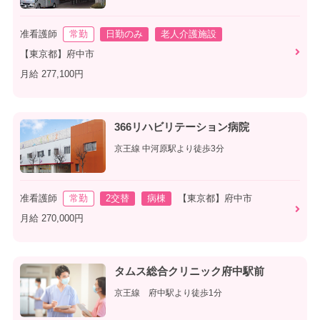
准看護師
常勤
日勤のみ
老人介護施設
【東京都】府中市
月給 277,100円
366リハビリテーション病院
京王線 中河原駅より徒歩3分
准看護師
常勤
2交替
病棟
【東京都】府中市
月給 270,000円
タムス総合クリニック府中駅前
京王線 府中駅より徒歩1分