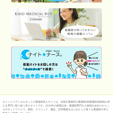
カインドメディカルネットの看護師求人サイトは、全国主要都市の看護師/准看護師/助産師の求
人を専門に取り扱う求人サイトです。2010年の創業以来、看護師専門の人材紹介会社だからこ
そのネットワークで、病院、クリニック、施設、訪問看護をはじめとした様々な看護師の求人