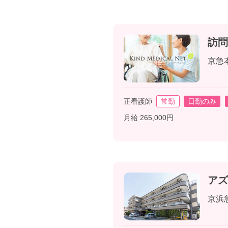
訪問
京急
正看護師
常勤
日勤のみ
月給 265,000円
アズ
京浜