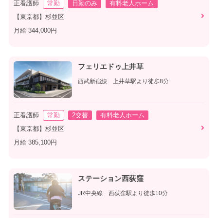
正看護師
常勤
日勤のみ
有料老人ホーム
【東京都】杉並区
月給 344,000円
フェリエドゥ上井草
西武新宿線 上井草駅より徒歩8分
正看護師
常勤
2交替
有料老人ホーム
【東京都】杉並区
月給 385,100円
ステーション西荻窪
JR中央線 西荻窪駅より徒歩10分