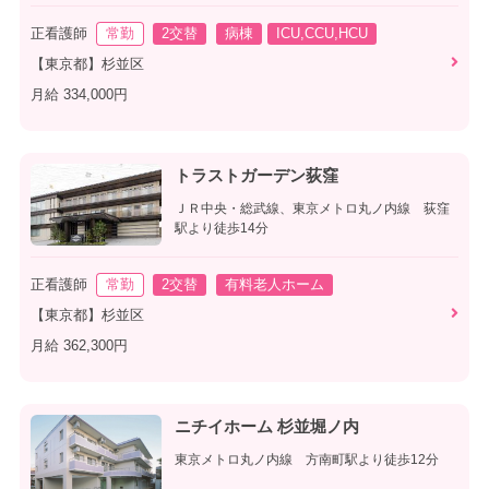
正看護師
常勤
2交替
病棟
ICU,CCU,HCU
【東京都】杉並区
月給 334,000円
トラストガーデン荻窪
ＪＲ中央・総武線、東京メトロ丸ノ内線 荻窪
駅より徒歩14分
正看護師
常勤
2交替
有料老人ホーム
【東京都】杉並区
月給 362,300円
ニチイホーム 杉並堀ノ内
東京メトロ丸ノ内線 方南町駅より徒歩12分