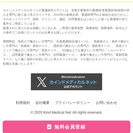
カインドメディカルネットの看護師求人サイトは、全国主要都市の看護師/准看護師/助産師の求
人を専門に取り扱う求人サイトです。2010年の創業以来、看護師専門の人材紹介会社だからこ
そのネットワークで、病院、クリニック、施設、訪問看護をはじめとした様々な看護師の求人
案件をご用意しています。
厳選された求人のみを掲載しているため、ご希望の雇用形態、勤務体制、勤務場所、給与など
の条件でご自身にぴったりのお仕事をお探しいただけます。
期間限定、高収入で働きたい方専門の「応援看護師(応援ナース)」、助産師さん・産科で働きた
い方専門の「助産師・産科ナース」、透析室で働きたい方専門の「透析室ナース」、美容クリ
ニックで働きたい方専門の「美容ナース」、65歳以上でも働きたい方専門の「シルバーナー
ス」、訪問看護で働きたい方専門の「訪問看護ナース」、夜勤で働きたい方専門の「夜勤常勤
ナース」など働く場所や目的に沿った求人サイトのため、その道のエキスパートがスムーズな
転職を支援いたします！
利用規約
会社概要
プライバシーポリシー
お問い合わせ
© 2020 Kind Medical Net. All rights reserved.
無料会員登録