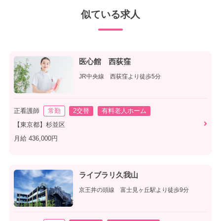
似ている求人
医心館 西荻窪
JR中央線 西荻窪より徒歩5分
正看護師
常勤
2交替
有料老人ホーム
【東京都】杉並区
月給 436,000円
ライブラリ久我山
京王井の頭線 富士見ヶ丘駅より徒歩9分