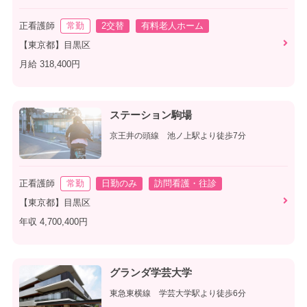
正看護師
常勤
2交替
有料老人ホーム
【東京都】目黒区
月給 318,400円
ステーション駒場
京王井の頭線 池ノ上駅より徒歩7分
正看護師
常勤
日勤のみ
訪問看護・往診
【東京都】目黒区
年収 4,700,400円
グランダ学芸大学
東急東横線 学芸大学駅より徒歩6分