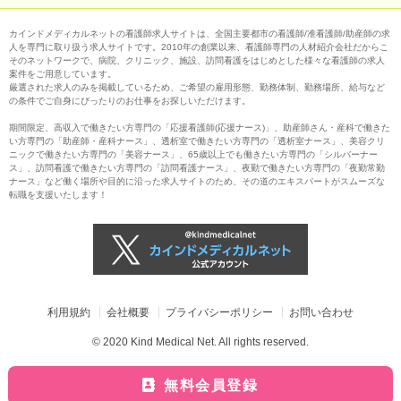
カインドメディカルネットの看護師求人サイトは、全国主要都市の看護師/准看護師/助産師の求
人を専門に取り扱う求人サイトです。2010年の創業以来、看護師専門の人材紹介会社だからこ
そのネットワークで、病院、クリニック、施設、訪問看護をはじめとした様々な看護師の求人
案件をご用意しています。
厳選された求人のみを掲載しているため、ご希望の雇用形態、勤務体制、勤務場所、給与など
の条件でご自身にぴったりのお仕事をお探しいただけます。
期間限定、高収入で働きたい方専門の「応援看護師(応援ナース)」、助産師さん・産科で働きた
い方専門の「助産師・産科ナース」、透析室で働きたい方専門の「透析室ナース」、美容クリ
ニックで働きたい方専門の「美容ナース」、65歳以上でも働きたい方専門の「シルバーナー
ス」、訪問看護で働きたい方専門の「訪問看護ナース」、夜勤で働きたい方専門の「夜勤常勤
ナース」など働く場所や目的に沿った求人サイトのため、その道のエキスパートがスムーズな
転職を支援いたします！
利用規約
会社概要
プライバシーポリシー
お問い合わせ
© 2020 Kind Medical Net. All rights reserved.
無料会員登録