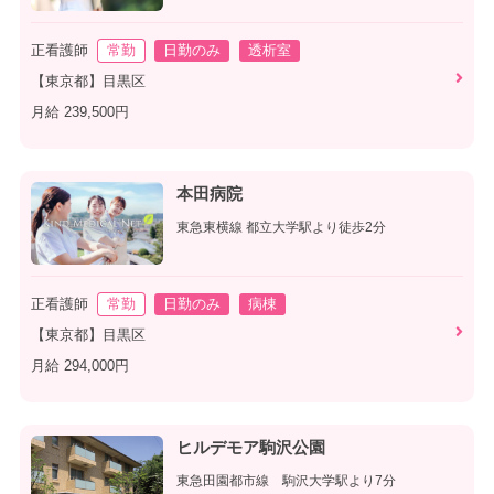
正看護師
常勤
日勤のみ
透析室
【東京都】目黒区
月給 239,500円
本田病院
東急東横線 都立大学駅より徒歩2分
正看護師
常勤
日勤のみ
病棟
【東京都】目黒区
月給 294,000円
ヒルデモア駒沢公園
東急田園都市線 駒沢大学駅より7分