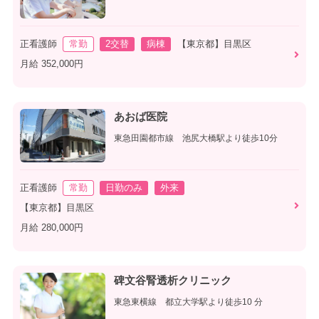
正看護師
常勤
2交替
病棟
【東京都】目黒区
月給 352,000円
あおば医院
東急田園都市線 池尻大橋駅より徒歩10分
正看護師
常勤
日勤のみ
外来
【東京都】目黒区
月給 280,000円
碑文谷腎透析クリニック
東急東横線 都立大学駅より徒歩10 分