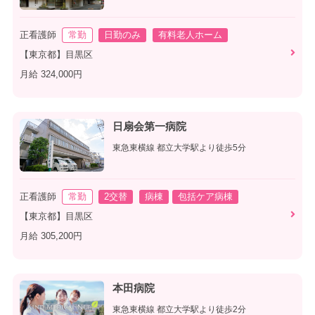
正看護師
常勤
日勤のみ
有料老人ホーム
【東京都】目黒区
月給 324,000円
日扇会第一病院
東急東横線 都立大学駅より徒歩5分
正看護師
常勤
2交替
病棟
包括ケア病棟
【東京都】目黒区
月給 305,200円
本田病院
東急東横線 都立大学駅より徒歩2分