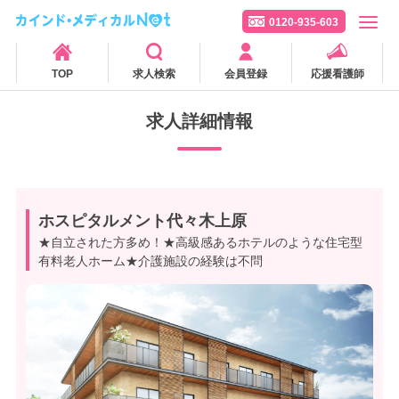
0120-935-603
TOP
求人検索
会員登録
応援看護師
求人詳細情報
ホスピタルメント代々木上原
★自立された方多め！★高級感あるホテルのような住宅型
有料老人ホーム★介護施設の経験は不問