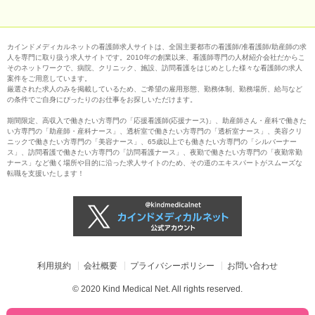
カインドメディカルネットの看護師求人サイトは、全国主要都市の看護師/准看護師/助産師の求
人を専門に取り扱う求人サイトです。2010年の創業以来、看護師専門の人材紹介会社だからこ
そのネットワークで、病院、クリニック、施設、訪問看護をはじめとした様々な看護師の求人
案件をご用意しています。
厳選された求人のみを掲載しているため、ご希望の雇用形態、勤務体制、勤務場所、給与など
の条件でご自身にぴったりのお仕事をお探しいただけます。
期間限定、高収入で働きたい方専門の「応援看護師(応援ナース)」、助産師さん・産科で働きた
い方専門の「助産師・産科ナース」、透析室で働きたい方専門の「透析室ナース」、美容クリ
ニックで働きたい方専門の「美容ナース」、65歳以上でも働きたい方専門の「シルバーナー
ス」、訪問看護で働きたい方専門の「訪問看護ナース」、夜勤で働きたい方専門の「夜勤常勤
ナース」など働く場所や目的に沿った求人サイトのため、その道のエキスパートがスムーズな
転職を支援いたします！
利用規約
会社概要
プライバシーポリシー
お問い合わせ
© 2020 Kind Medical Net. All rights reserved.