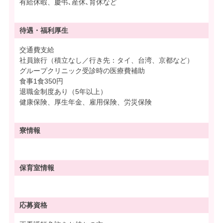
有給休暇、慶弔､産休､育休など
待遇・
福利厚生
交通費支給
社員旅行（積立なし／行き先：タイ、台湾、京都など）
グループクリニック受診時の医療費補助
食事1食350円
退職金制度あり（5年以上）
健康保険、厚生年金、雇用保険、労災保険
寮情報
保育室情報
応募資格