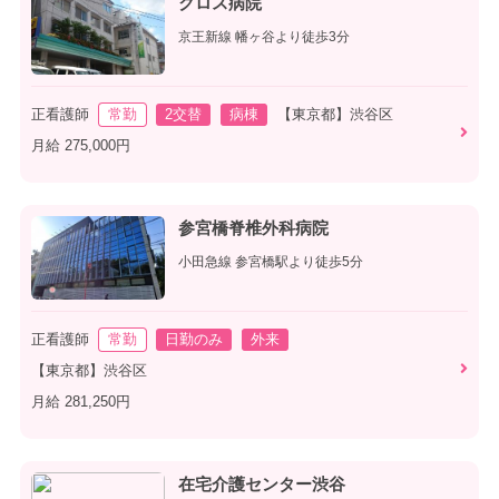
クロス病院
京王新線 幡ヶ谷より徒歩3分
正看護師
常勤
2交替
病棟
【東京都】渋谷区
月給 275,000円
参宮橋脊椎外科病院
小田急線 参宮橋駅より徒歩5分
正看護師
常勤
日勤のみ
外来
【東京都】渋谷区
月給 281,250円
在宅介護センター渋谷