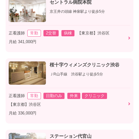
セントラル病院本院
京王井の頭線 神泉駅より徒歩5分
正看護師
常勤
2交替
病棟
【東京都】渋谷区
月給 341,000円
桜十字ウィメンズクリニック渋谷
ＪR山手線 渋谷駅より徒歩5分
正看護師
常勤
日勤のみ
外来
クリニック
【東京都】渋谷区
月給 336,000円
ステーション代官山