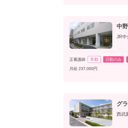
中野
JR
正看護師
常勤
日勤のみ
月給 237,000円
グラ
西武