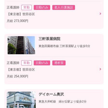
正看護師
常勤
日勤のみ
老人介護施設
【東京都】世田谷区
月給 273,000円
三軒茶屋病院
東急田園都市線 三軒茶屋駅より徒歩5分
正看護師
常勤
日勤のみ
透析室
【東京都】世田谷区
月給 254,000円
デイホーム奥沢
東急大井町線 緑が丘駅より徒歩2分