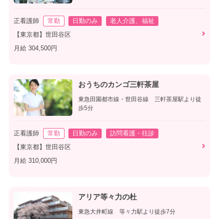
正看護師
常勤
日勤のみ
老人介護、福祉
【東京都】世田谷区
月給 304,500円
おうちのカンゴ三軒茶屋
東急田園都市線・世田谷線 三軒茶屋駅より徒
歩5分
正看護師
常勤
日勤のみ
訪問看護・往診
【東京都】世田谷区
月給 310,000円
アリア等々力の杜
東急大井町線 等々力駅より徒歩7分