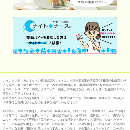
カインドメディカルネットの看護師求人サイトは、全国主要都市の看護師/准看護師/助産師の求
人を専門に取り扱う求人サイトです。2010年の創業以来、看護師専門の人材紹介会社だからこ
そのネットワークで、病院、クリニック、施設、訪問看護をはじめとした様々な看護師の求人
案件をご用意しています。
厳選された求人のみを掲載しているため、ご希望の雇用形態、勤務体制、勤務場所、給与など
の条件でご自身にぴったりのお仕事をお探しいただけます。
期間限定、高収入で働きたい方専門の「応援看護師(応援ナース)」、助産師さん・産科で働きた
い方専門の「助産師・産科ナース」、透析室で働きたい方専門の「透析室ナース」、美容クリ
ニックで働きたい方専門の「美容ナース」、65歳以上でも働きたい方専門の「シルバーナー
ス」、訪問看護で働きたい方専門の「訪問看護ナース」、夜勤で働きたい方専門の「夜勤常勤
ナース」など働く場所や目的に沿った求人サイトのため、その道のエキスパートがスムーズな