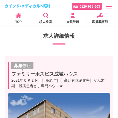
0120-935-603
TOP
求人検索
会員登録
応援看護師
求人詳細情報
募集停止
ファミリーホスピス成城ハウス
2021年ＯＰＥＮ！〚高給与〛〚高い有休消化率〛がん末
期・難病患者さま専門ハウス★