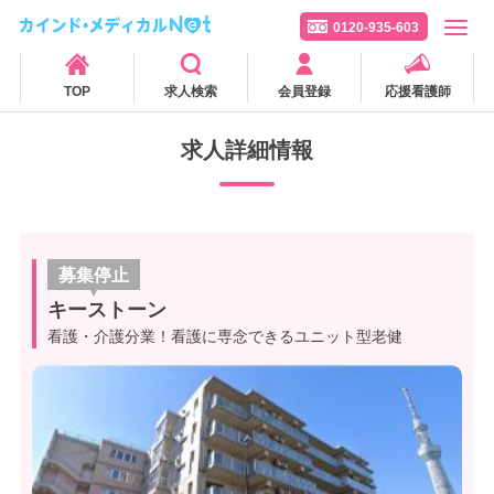
0120-935-603
TOP
求人検索
会員登録
応援看護師
求人詳細情報
募集停止
キーストーン
看護・介護分業！看護に専念できるユニット型老健