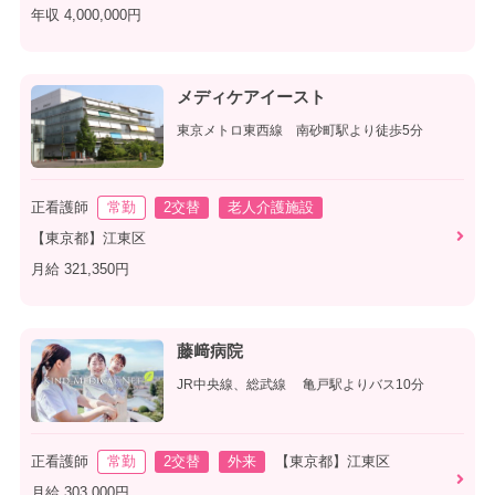
年収 4,000,000円
メディケアイースト
東京メトロ東西線 南砂町駅より徒歩5分
正看護師
常勤
2交替
老人介護施設
【東京都】江東区
月給 321,350円
藤﨑病院
JR中央線、総武線 亀戸駅よりバス10分
正看護師
常勤
2交替
外来
【東京都】江東区
月給 303,000円