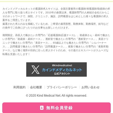
カインドメディカルネットの看護師求人サイトは、全国主要都市の看護師/准看護師/助産師の求
人を専門に取り扱う求人サイトです。2010年の創業以来、看護師専門の人材紹介会社だからこ
そのネットワークで、病院、クリニック、施設、訪問看護をはじめとした様々な看護師の求人
案件をご用意しています。
厳選された求人のみを掲載しているため、ご希望の雇用形態、勤務体制、勤務場所、給与など
の条件でご自身にぴったりのお仕事をお探しいただけます。
期間限定、高収入で働きたい方専門の「応援看護師(応援ナース)」、助産師さん・産科で働きた
い方専門の「助産師・産科ナース」、透析室で働きたい方専門の「透析室ナース」、美容クリ
ニックで働きたい方専門の「美容ナース」、65歳以上でも働きたい方専門の「シルバーナー
ス」、訪問看護で働きたい方専門の「訪問看護ナース」、夜勤で働きたい方専門の「夜勤常勤
ナース」など働く場所や目的に沿った求人サイトのため、その道のエキスパートがスムーズな
転職を支援いたします！
利用規約
会社概要
プライバシーポリシー
お問い合わせ
© 2020 Kind Medical Net. All rights reserved.
無料会員登録