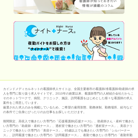
カインドメディカルネットの看護師求人サイトは、全国主要都市の看護師/准看護師/助産師の求
人を専門に取り扱う求人サイトです。2010年の創業以来、看護師専門の人材紹介会社だからこ
そのネットワークで、病院、クリニック、施設、訪問看護をはじめとした様々な看護師の求人
案件をご用意しています。
厳選された求人のみを掲載しているため、ご希望の雇用形態、勤務体制、勤務場所、給与など
の条件でご自身にぴったりのお仕事をお探しいただけます。
期間限定、高収入で働きたい方専門の「応援看護師(応援ナース)」、助産師さん・産科で働きた
い方専門の「助産師・産科ナース」、透析室で働きたい方専門の「透析室ナース」、美容クリ
ニックで働きたい方専門の「美容ナース」、65歳以上でも働きたい方専門の「シルバーナー
ス」、訪問看護で働きたい方専門の「訪問看護ナース」、夜勤で働きたい方専門の「夜勤常勤