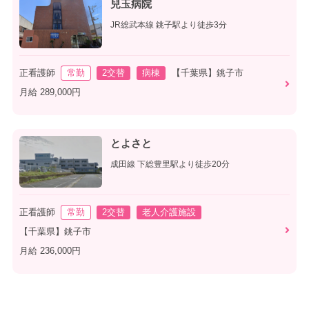
兒玉病院
JR総武本線 銚子駅より徒歩3分
正看護師
常勤
2交替
病棟
【千葉県】銚子市
月給 289,000円
とよさと
成田線 下総豊里駅より徒歩20分
正看護師
常勤
2交替
老人介護施設
【千葉県】銚子市
月給 236,000円