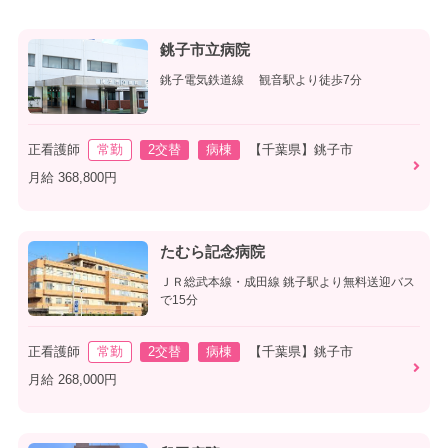
銚子市立病院
銚子電気鉄道線 観音駅より徒歩7分
正看護師
常勤
2交替
病棟
【千葉県】銚子市
月給 368,800円
たむら記念病院
ＪＲ総武本線・成田線 銚子駅より無料送迎バス
で15分
正看護師
常勤
2交替
病棟
【千葉県】銚子市
月給 268,000円