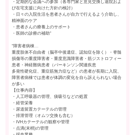
・定期的な会議への参加（各専門家と意見交換し退院およ
び在宅支援に向けた方針の検討）
・日々の入院生活を患者さんが自力で行えるよう介助し、
精神面のケア
・患者さんの療養上のサポート
・医師の診療の補助"
"障害者病棟…
重度肢体不自由者（脳卒中後遺症、認知症を除く）・脊髄
損傷等の重度障害者・重度意識障害者・筋ジストロフィー
患者・神経難病患者（パーキンソン関連疾患
多発性硬化症、重症筋無力症など）の患者が長期に入院、
障害者病棟では患者が体調の変化を自ら訴えられない場合
が多い
【仕事内容】
・人工呼吸器の管理、痰吸引などの処置
・経管栄養
・尿道留置カテーテルの管理
・排泄管理（オムツ交換も含む）
・IVHカテーテルの観察や管理
・点滴(末梢)の管理
・採血業務