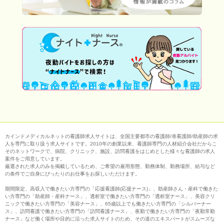
カインドメディカルネットの看護師求人サイトは、全国主要都市の看護師/准看護師/助産師の求
人を専門に取り扱う求人サイトです。2010年の創業以来、看護師専門の人材紹介会社だからこ
そのネットワークで、病院、クリニック、施設、訪問看護をはじめとした様々な看護師の求人
案件をご用意しています。
厳選された求人のみを掲載しているため、ご希望の雇用形態、勤務体制、勤務場所、給与など
の条件でご自身にぴったりのお仕事をお探しいただけます。
期間限定、高収入で働きたい方専門の「応援看護師(応援ナース)」、助産師さん・産科で働きた
い方専門の「助産師・産科ナース」、透析室で働きたい方専門の「透析室ナース」、美容クリ
ニックで働きたい方専門の「美容ナース」、65歳以上でも働きたい方専門の「シルバーナー
ス」、訪問看護で働きたい方専門の「訪問看護ナース」、夜勤で働きたい方専門の「夜勤常勤
ナース」など働く場所や目的に沿った求人サイトのため、その道のエキスパートがスムーズな