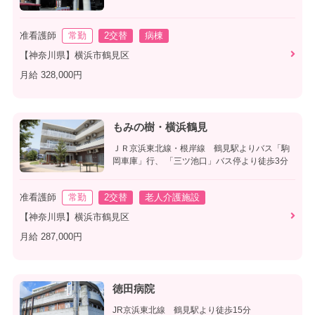
准看護師
常勤
2交替
病棟
【神奈川県】横浜市鶴見区
月給 328,000円
もみの樹・横浜鶴見
ＪＲ京浜東北線・根岸線 鶴見駅よりバス「駒
岡車庫」行、 「三ツ池口」バス停より徒歩3分
准看護師
常勤
2交替
老人介護施設
【神奈川県】横浜市鶴見区
月給 287,000円
徳田病院
JR京浜東北線 鶴見駅より徒歩15分