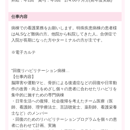
昇給：年1回 賞与：年3回 計4.00ヶ月分(前年度実績)
仕事内容
病棟での看護業務をお願いします。特殊疾患病棟の患者様
はALSなど難病の方。他院から転院してきた人。合併症で
入院が長期になった方やターミナルの方が主です。
※電子カルテ
"回復リハビリテーション病棟…
【仕事内容】
脳障害や運動マヒ、骨折による後遺症などの回復や日常動
作の改善・向上をめざし個々の患者に合わせたリハビリを
集中的に施すための専門病棟
・日常生活への復帰、社会復帰を考えたチーム医療（医
師、看護師、理学療法士、言語聴覚士、薬剤師、看護栄養
士など）のメンバー
・回復のためのリハビリテーションプログラムを個々の患
者に合わせて計画、実施