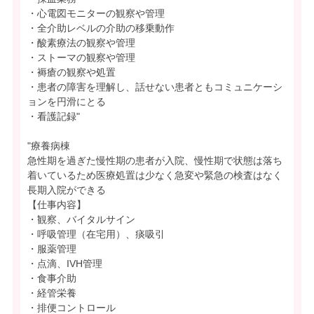
・心電図モニターの観察や管理
・全介助レベルの介助の移乗動作
・酸素療法の観察や管理
・ストーマの観察や管理
・褥瘡の観察や処置
・患者の障害を理解し、話せない患者ともコミュニケーシ
ョンを円滑にとる
・看護記録"
"療養病棟
急性期を過ぎた慢性期の患者が入院、慢性期で状態は落ち
着いているため医療処置は少なく急変や緊急の検査はなく
長期入院ができる
【仕事内容】
・観察、バイタルサイン
・呼吸管理（在宅用）、痰吸引
・服薬管理
・点滴、IVH管理
・食事介助
・経管栄養
・排便コントロール