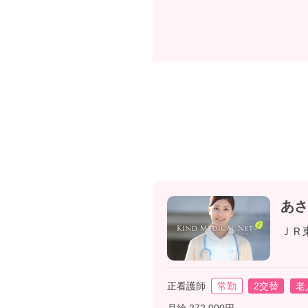
あさ
ＪＲ
正看護師
常勤
2交替
老