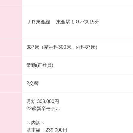
ＪＲ東金線 東金駅よりバス15分
387床（精神科300床、内科87床）
常勤(正社員)
2交替
月給 308,000円
22歳新卒モデル
～内訳～
基本給：239,000円