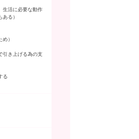
、生活に必要な動作
もある）
ため）
で引き上げる為の支
する