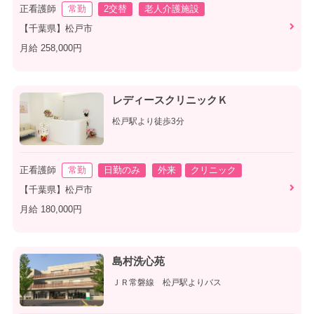
正看護師
常勤
2交替
老人介護施設
【千葉県】松戸市
月給 258,000円
レディースクリニックＫ
松戸駅より徒歩3分
正看護師
常勤
日勤のみ
外来
クリニック
【千葉県】松戸市
月給 180,000円
島村洗心苑
ＪＲ常磐線 松戸駅よりバス