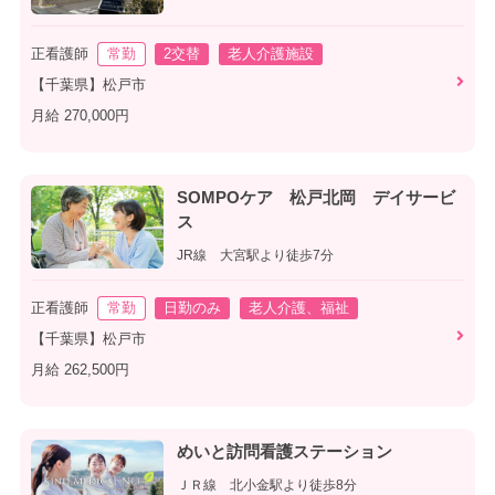
正看護師
常勤
2交替
老人介護施設
【千葉県】松戸市
月給 270,000円
SOMPOケア 松戸北岡 デイサービ
ス
JR線 大宮駅より徒歩7分
正看護師
常勤
日勤のみ
老人介護、福祉
【千葉県】松戸市
月給 262,500円
めいと訪問看護ステーション
ＪＲ線 北小金駅より徒歩8分