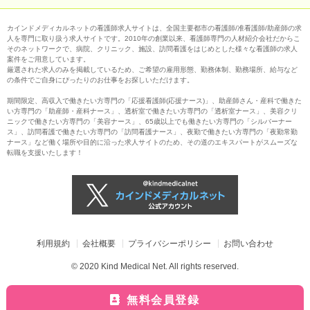
カインドメディカルネットの看護師求人サイトは、全国主要都市の看護師/准看護師/助産師の求
人を専門に取り扱う求人サイトです。2010年の創業以来、看護師専門の人材紹介会社だからこ
そのネットワークで、病院、クリニック、施設、訪問看護をはじめとした様々な看護師の求人
案件をご用意しています。
厳選された求人のみを掲載しているため、ご希望の雇用形態、勤務体制、勤務場所、給与など
の条件でご自身にぴったりのお仕事をお探しいただけます。
期間限定、高収入で働きたい方専門の「応援看護師(応援ナース)」、助産師さん・産科で働きた
い方専門の「助産師・産科ナース」、透析室で働きたい方専門の「透析室ナース」、美容クリ
ニックで働きたい方専門の「美容ナース」、65歳以上でも働きたい方専門の「シルバーナー
ス」、訪問看護で働きたい方専門の「訪問看護ナース」、夜勤で働きたい方専門の「夜勤常勤
ナース」など働く場所や目的に沿った求人サイトのため、その道のエキスパートがスムーズな
転職を支援いたします！
利用規約
会社概要
プライバシーポリシー
お問い合わせ
© 2020 Kind Medical Net. All rights reserved.
無料会員登録