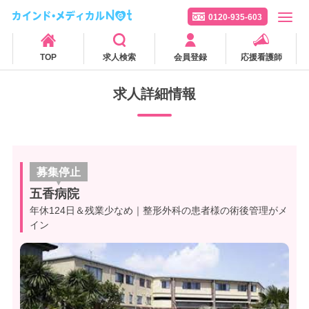
0120-935-603
TOP
求人検索
会員登録
応援看護師
求人詳細情報
募集停止
五香病院
年休124日＆残業少なめ｜整形外科の患者様の術後管理がメ
イン