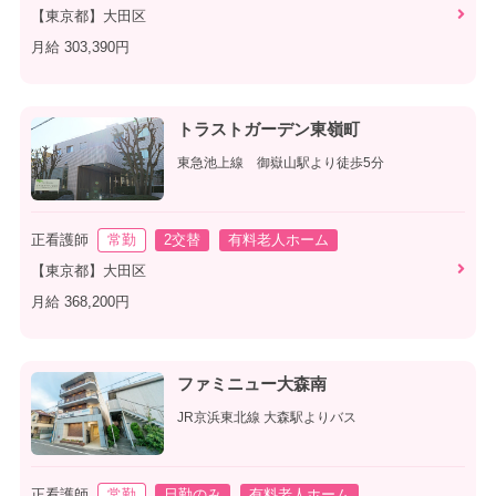
【東京都】大田区
月給 303,390円
トラストガーデン東嶺町
東急池上線 御嶽山駅より徒歩5分
正看護師
常勤
2交替
有料老人ホーム
【東京都】大田区
月給 368,200円
ファミニュー大森南
JR京浜東北線 大森駅よりバス
正看護師
常勤
日勤のみ
有料老人ホーム