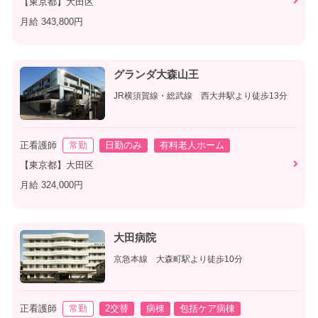
【東京都】大田区
月給 343,800円
グランダ大森山王
JR横須賀線・総武線 西大井駅より徒歩13分
正看護師
常勤
日勤のみ
有料老人ホーム
【東京都】大田区
月給 324,000円
大田病院
京急本線 大森町駅より徒歩10分
正看護師
常勤
2交替
病棟
包括ケア病棟