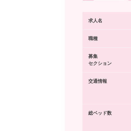
求人名
職種
募集
セクション
交通情報
総ベッド数