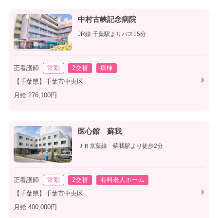
中村古峡記念病院
JR線 千葉駅よりバス15分
正看護師
常勤
2交替
病棟
【千葉県】千葉市中央区
月給 276,100円
医心館 蘇我
ＪＲ京葉線 蘇我駅より徒歩2分
正看護師
常勤
2交替
有料老人ホーム
【千葉県】千葉市中央区
月給 400,000円