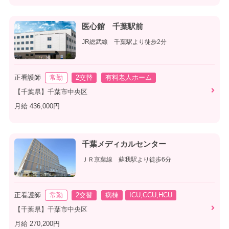
医心館 千葉駅前
JR総武線 千葉駅より徒歩2分
正看護師
常勤
2交替
有料老人ホーム
【千葉県】千葉市中央区
月給 436,000円
千葉メディカルセンター
ＪＲ京葉線 蘇我駅より徒歩6分
正看護師
常勤
2交替
病棟
ICU,CCU,HCU
【千葉県】千葉市中央区
月給 270,200円