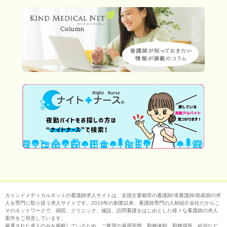
カインドメディカルネットの看護師求人サイトは、全国主要都市の看護師/准看護師/助産師の求
人を専門に取り扱う求人サイトです。2010年の創業以来、看護師専門の人材紹介会社だからこ
そのネットワークで、病院、クリニック、施設、訪問看護をはじめとした様々な看護師の求人
案件をご用意しています。
厳選された求人のみを掲載しているため、ご希望の雇用形態、勤務体制、勤務場所、給与など