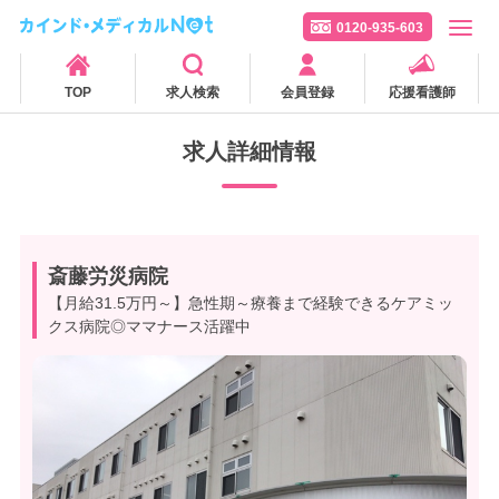
0120-935-603
TOP
求人検索
会員登録
応援看護師
求人詳細情報
斎藤労災病院
【月給31.5万円～】急性期～療養まで経験できるケアミッ
クス病院◎ママナース活躍中