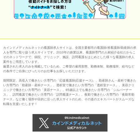
カインドメディカルネットの看護師求人サイトは、全国主要都市の看護師/准看護師/助産師の求
人を専門に取り扱う求人サイトです。2010年の創業以来、看護師専門の人材紹介会社だからこ
そのネットワークで、病院、クリニック、施設、訪問看護をはじめとした様々な看護師の求人
案件をご用意しています。
厳選された求人のみを掲載しているため、ご希望の雇用形態、勤務体制、勤務場所、給与など
の条件でご自身にぴったりのお仕事をお探しいただけます。
期間限定、高収入で働きたい方専門の「応援看護師(応援ナース)」、助産師さん・産科で働きた
い方専門の「助産師・産科ナース」、透析室で働きたい方専門の「透析室ナース」、美容クリ
ニックで働きたい方専門の「美容ナース」、65歳以上でも働きたい方専門の「シルバーナー
ス」、訪問看護で働きたい方専門の「訪問看護ナース」、夜勤で働きたい方専門の「夜勤常勤
ナース」など働く場所や目的に沿った求人サイトのため、その道のエキスパートがスムーズな
転職を支援いたします！