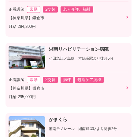
正看護師
常勤
2交替
老人介護、福祉
【神奈川県】鎌倉市
月給 284,200円
湘南リハビリテーション病院
小田急江ノ島線 本鵠沼駅より徒歩5分
正看護師
常勤
2交替
病棟
包括ケア病棟
【神奈川県】鎌倉市
月給 295,000円
かまくら
湘南モノレール 湘南町屋駅より徒歩2分