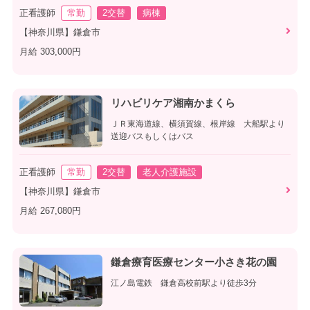
正看護師
常勤
2交替
病棟
【神奈川県】鎌倉市
月給 303,000円
リハビリケア湘南かまくら
ＪＲ東海道線、横須賀線、根岸線 大船駅より
送迎バスもしくはバス
正看護師
常勤
2交替
老人介護施設
【神奈川県】鎌倉市
月給 267,080円
鎌倉療育医療センター小さき花の園
江ノ島電鉄 鎌倉高校前駅より徒歩3分