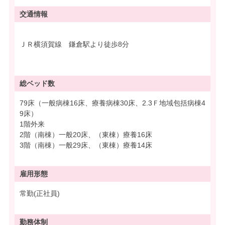
交通情報
ＪＲ横須賀線 鎌倉駅より徒歩8分
総ベッド数
79床（一般病棟16床、療養病棟30床、2.3Ｆ地域包括病棟4
9床）
1階外来
2階（南棟）一般20床、（東棟）療養16床
3階（南棟）一般29床、（東棟）療養14床
雇用形態
常勤(正社員)
勤務体制