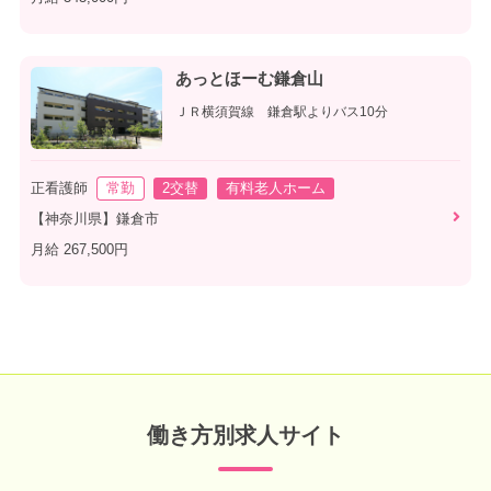
あっとほーむ鎌倉山
ＪＲ横須賀線 鎌倉駅よりバス10分
正看護師
常勤
2交替
有料老人ホーム
【神奈川県】鎌倉市
月給 267,500円
働き方別求人サイト