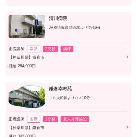
清川病院
JR横須賀線 鎌倉駅より徒歩6分
正看護師
常勤
2交替
病棟
【神奈川県】鎌倉市
月給 284,000円
鎌倉幸寿苑
ＪＲ大船駅よりバス10分
正看護師
常勤
2交替
老人介護施設
【神奈川県】鎌倉市
月給 343,000円