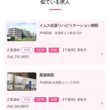
似ている求人
イムス佐原リハビリテーション病院
JR成田線 佐原駅より徒歩15分
正看護師
常勤
2交替
病棟
【千葉県】香取市
月給 279,100円
栗源病院
JR成田線 佐原駅よりバス25分
正看護師
常勤
2交替
病棟
【千葉県】香取市
月給 269,880円