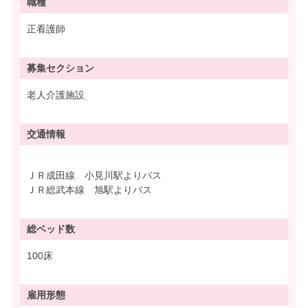
職種
正看護師
募集
セクション
老人介護施設
交通情報
ＪＲ成田線 小見川駅よりバス
ＪＲ総武本線 旭駅よりバス
総ベッド数
100床
雇用形態