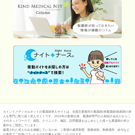
カインドメディカルネットの看護師求人サイトは、全国主要都市の看護師/准看護師/助産師の求
人を専門に取り扱う求人サイトです。2010年の創業以来、看護師専門の人材紹介会社だからこ
そのネットワークで、病院、クリニック、施設、訪問看護をはじめとした様々な看護師の求人
案件をご用意しています。
厳選された求人のみを掲載しているため、ご希望の雇用形態、勤務体制、勤務場所、給与など
の条件でご自身にぴったりのお仕事をお探しいただけます。