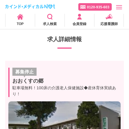
0120-935-603
TOP
求人検索
会員登録
応援看護師
求人詳細情報
募集停止
おおくすの郷
駐車場無料！100床の介護老人保健施設◆産休育休実績あ
り！