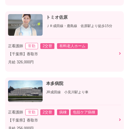
トミオ佐原
ＪＲ成田線・鹿島線 佐原駅より徒歩15分
正看護師
常勤
2交替
有料老人ホーム
【千葉県】香取市
月給 326,000円
本多病院
JR成田線 小見川駅より車
正看護師
常勤
2交替
病棟
包括ケア病棟
【千葉県】香取市
月給 256,000円