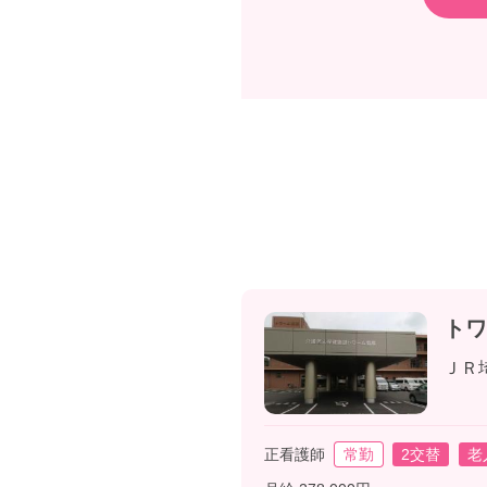
トワ
ＪＲ
正看護師
常勤
2交替
老