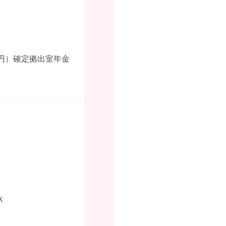
0円）確定拠出室年金
Ｋ