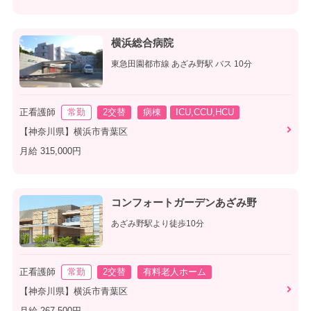
横浜総合病院
東急田園都市線 あざみ野駅 バス 10分
正看護師
常勤
2交替
病棟
ICU,CCU,HCU
【神奈川県】横浜市青葉区
月給 315,000円
コンフォートガーデンあざみ野
あざみ野駅より徒歩10分
正看護師
常勤
2交替
有料老人ホーム
【神奈川県】横浜市青葉区
月給 267,500円