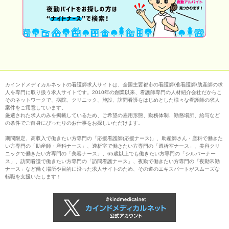
カインドメディカルネットの看護師求人サイトは、全国主要都市の看護師/准看護師/助産師の求
人を専門に取り扱う求人サイトです。2010年の創業以来、看護師専門の人材紹介会社だからこ
そのネットワークで、病院、クリニック、施設、訪問看護をはじめとした様々な看護師の求人
案件をご用意しています。
厳選された求人のみを掲載しているため、ご希望の雇用形態、勤務体制、勤務場所、給与など
の条件でご自身にぴったりのお仕事をお探しいただけます。
期間限定、高収入で働きたい方専門の「応援看護師(応援ナース)」、助産師さん・産科で働きた
い方専門の「助産師・産科ナース」、透析室で働きたい方専門の「透析室ナース」、美容クリ
ニックで働きたい方専門の「美容ナース」、65歳以上でも働きたい方専門の「シルバーナー
ス」、訪問看護で働きたい方専門の「訪問看護ナース」、夜勤で働きたい方専門の「夜勤常勤
ナース」など働く場所や目的に沿った求人サイトのため、その道のエキスパートがスムーズな
転職を支援いたします！