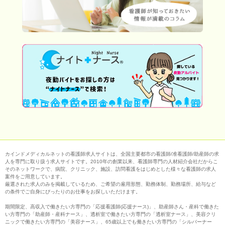
カインドメディカルネットの看護師求人サイトは、全国主要都市の看護師/准看護師/助産師の求
人を専門に取り扱う求人サイトです。2010年の創業以来、看護師専門の人材紹介会社だからこ
そのネットワークで、病院、クリニック、施設、訪問看護をはじめとした様々な看護師の求人
案件をご用意しています。
厳選された求人のみを掲載しているため、ご希望の雇用形態、勤務体制、勤務場所、給与など
の条件でご自身にぴったりのお仕事をお探しいただけます。
期間限定、高収入で働きたい方専門の「応援看護師(応援ナース)」、助産師さん・産科で働きた
い方専門の「助産師・産科ナース」、透析室で働きたい方専門の「透析室ナース」、美容クリ
ニックで働きたい方専門の「美容ナース」、65歳以上でも働きたい方専門の「シルバーナー