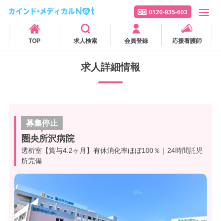
0120-935-603
TOP
求人検索
会員登録
応援看護師
求人詳細情報
募集停止
圏央所沢病院
透析室【賞与4.2ヶ月】有休消化率ほぼ100％｜24時間託児
所完備