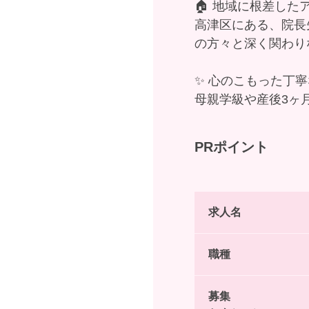
🏠 地域に根差し
高津区にある、院長
の方々と深く関わり
✨ 心のこもった丁
母親学級や産後3ヶ
PRポイント
求人名
職種
募集