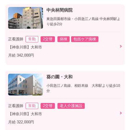
中央林間病院
東急田園都市線・小田急江ノ島線 中央林間駅よ
り徒歩2分
正看護師
常勤
2交替
病棟
包括ケア病棟
【神奈川県】大和市
月給 342,000円
葵の園・大和
小田急江ノ島線、相鉄本線 大和駅より徒歩10
分
正看護師
常勤
2交替
老人介護施設
【神奈川県】大和市
月給 322,000円