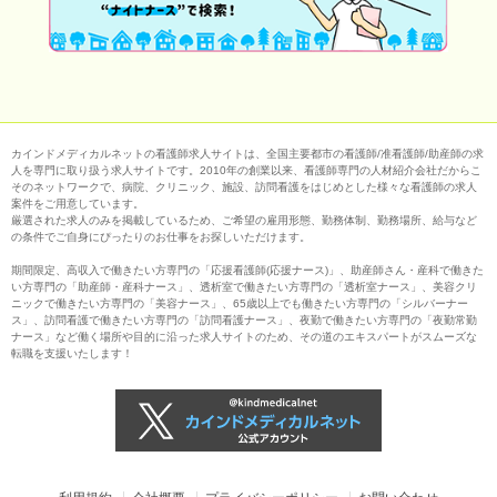
カインドメディカルネットの看護師求人サイトは、全国主要都市の看護師/准看護師/助産師の求
人を専門に取り扱う求人サイトです。2010年の創業以来、看護師専門の人材紹介会社だからこ
そのネットワークで、病院、クリニック、施設、訪問看護をはじめとした様々な看護師の求人
案件をご用意しています。
厳選された求人のみを掲載しているため、ご希望の雇用形態、勤務体制、勤務場所、給与など
の条件でご自身にぴったりのお仕事をお探しいただけます。
期間限定、高収入で働きたい方専門の「応援看護師(応援ナース)」、助産師さん・産科で働きた
い方専門の「助産師・産科ナース」、透析室で働きたい方専門の「透析室ナース」、美容クリ
ニックで働きたい方専門の「美容ナース」、65歳以上でも働きたい方専門の「シルバーナー
ス」、訪問看護で働きたい方専門の「訪問看護ナース」、夜勤で働きたい方専門の「夜勤常勤
ナース」など働く場所や目的に沿った求人サイトのため、その道のエキスパートがスムーズな
転職を支援いたします！