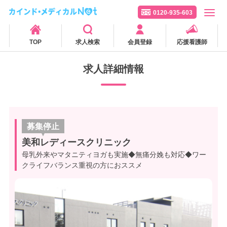
0120-935-603
TOP
求人検索
会員登録
応援看護師
求人詳細情報
募集停止
美和レディースクリニック
母乳外来やマタニティヨガも実施◆無痛分娩も対応◆ワー
クライフバランス重視の方におススメ