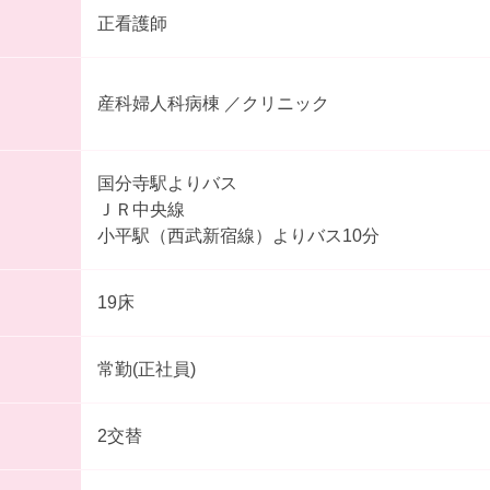
正看護師
産科婦人科病棟 ／クリニック
国分寺駅よりバス
ＪＲ中央線
小平駅（西武新宿線）よりバス10分
19床
常勤(正社員)
2交替