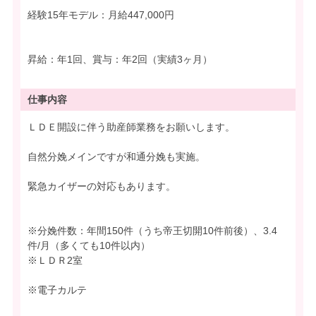
経験15年モデル：月給447,000円
昇給：年1回、賞与：年2回（実績3ヶ月）
仕事内容
ＬＤＥ開設に伴う助産師業務をお願いします。
自然分娩メインですが和通分娩も実施。
緊急カイザーの対応もあります。
※分娩件数：年間150件（うち帝王切開10件前後）、3.4
件/月（多くても10件以内）
※ＬＤＲ2室
※電子カルテ