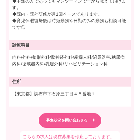
◆中途の方であってもマンツーマンで一から教えて頂けま
す。
◆院内・院外研修が月1回ペースであります。
◆育児休暇復帰後は時短勤務や日勤のみの勤務も相談可能
です◎
診療科目
内科/外科/整形外科/脳神経外科/産婦人科/泌尿器科/糖尿病
内科/循環器内科/乳腺外科/リハビリテーション科
住所
【東京都】調布市下石原三丁目４５番地１
こちらの求人は現在募集を停止しております。