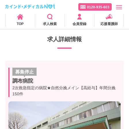
0120-935-603
TOP
求人検索
会員登録
応援看護師
求人詳細情報
募集停止
調布病院
2次救急指定の病院★自然分娩メイン【高給与】年間分娩
150件