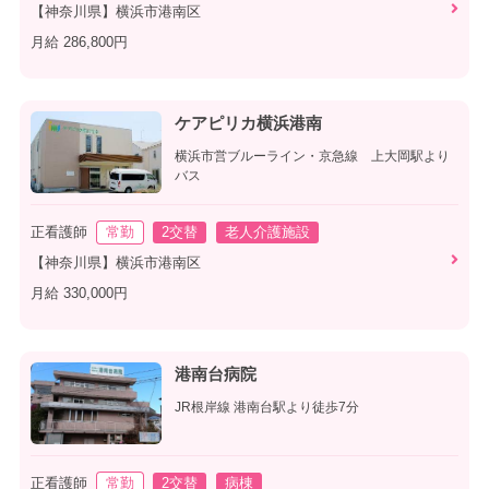
【神奈川県】横浜市港南区
月給 286,800円
ケアピリカ横浜港南
横浜市営ブルーライン・京急線 上大岡駅より
バス
正看護師
常勤
2交替
老人介護施設
【神奈川県】横浜市港南区
月給 330,000円
港南台病院
JR根岸線 港南台駅より徒歩7分
正看護師
常勤
2交替
病棟