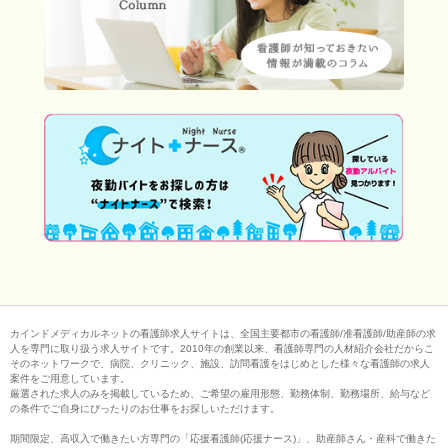
カインドメディカルネットの看護師求人サイトは、全国主要都市の看護師/准看護師/助産師の求
人を専門に取り扱う求人サイトです。2010年の創業以来、看護師専門の人材紹介会社だからこ
そのネットワークで、病院、クリニック、施設、訪問看護をはじめとした様々な看護師の求人
案件をご用意しています。
厳選された求人のみを掲載しているため、ご希望の雇用形態、勤務体制、勤務場所、給与など
の条件でご自身にぴったりのお仕事をお探しいただけます。
期間限定、高収入で働きたい方専門の「応援看護師(応援ナース)」、助産師さん・産科で働きた