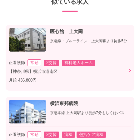
似ている求人
医心館 上大岡
京急線・ブルーライン 上大岡駅より徒歩5分
正看護師
常勤
2交替
有料老人ホーム
【神奈川県】横浜市港南区
月給 436,800円
横浜東邦病院
京急本線 上大岡駅より徒歩7分もしくはバス
正看護師
常勤
2交替
病棟
包括ケア病棟