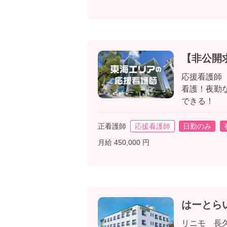
【非公開
応援看護師
看護！夜勤
できる！
正看護師
応援看護師
日勤のみ
月給 450,000 円
はーとら
リニモ 長