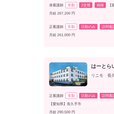
准看護師
常勤
2交替
病棟
【
月給 267,200 円
正看護師
常勤
日勤のみ
訪問看
月給 261,000 円
はーとら
リニモ 長
正看護師
常勤
日勤のみ
訪問看
【愛知県】長久手市
月給 290,500 円