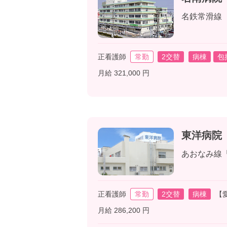
名鉄常滑線
正看護師
常勤
2交替
病棟
包
月給 321,000 円
東洋病院
あおなみ線
正看護師
常勤
2交替
病棟
【
月給 286,200 円