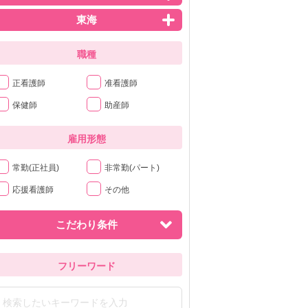
東海
職種
正看護師
准看護師
保健師
助産師
雇用形態
常勤(正社員)
非常勤(パート)
応援看護師
その他
こだわり条件
フリーワード