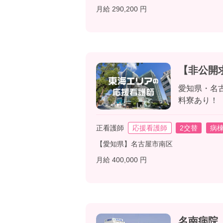
月給 290,200 円
【非公開
愛知県・名古
料寮あり！
正看護師
応援看護師
2交替
病
【愛知県】名古屋市南区
月給 400,000 円
名南病院