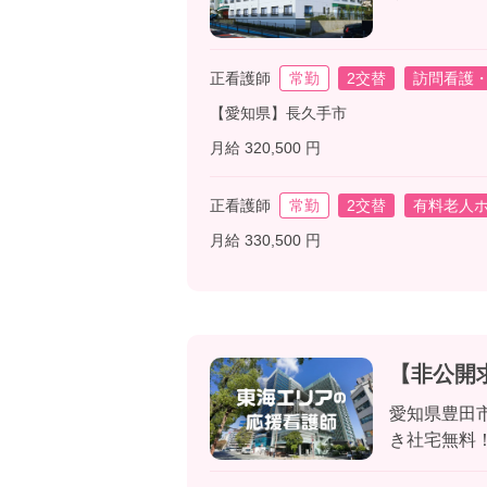
正看護師
常勤
2交替
訪問看護
【愛知県】長久手市
月給 320,500 円
正看護師
常勤
2交替
有料老人
月給 330,500 円
【非公開
愛知県豊田
き社宅無料