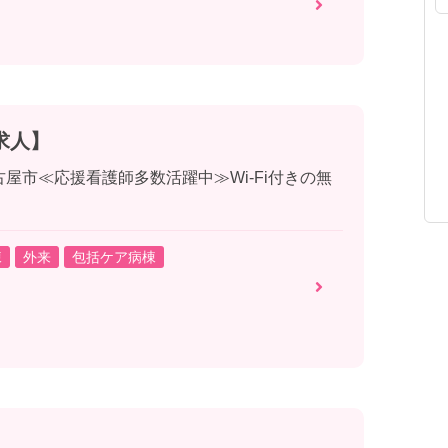
求人】
屋市≪応援看護師多数活躍中≫Wi-Fi付きの無
棟
外来
包括ケア病棟