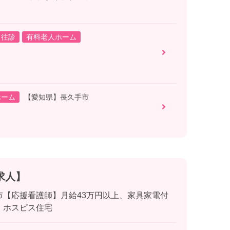
・往診
有料老人ホーム
ホーム
【愛知県】長久手市
求人】
市【応援看護師】月給43万円以上、家具家電付
！ホスピス住宅