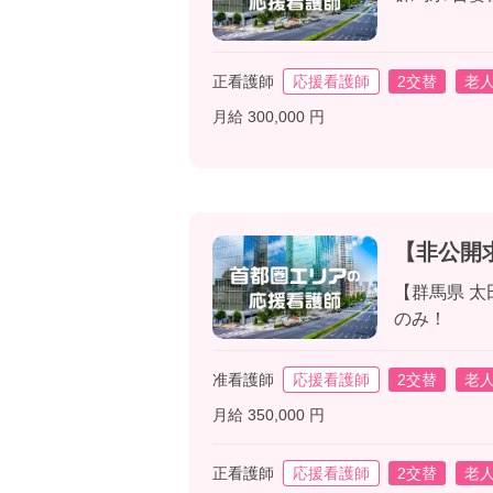
正看護師
応援看護師
2交替
老
月給 300,000 円
【非公開
【群馬県 
のみ！
准看護師
応援看護師
2交替
老
月給 350,000 円
正看護師
応援看護師
2交替
老