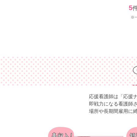
5
※
応援看護師は「応援
即戦力になる看護師
場所や長期間雇用に