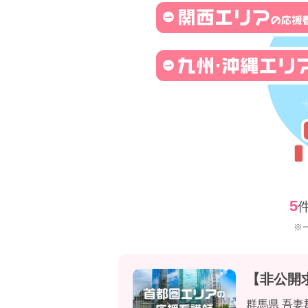
5
※
【非公開
群馬県 吾