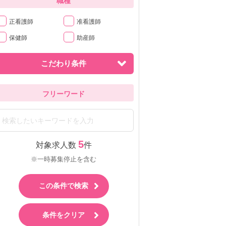
職種
正看護師
准看護師
保健師
助産師
こだわり条件
フリーワード
5
対象求人数
件
※一時募集停止を含む