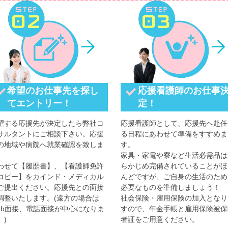
希望のお仕事先を探し
応援看護師のお仕事
てエントリー！
定！
望する応援先が決定したら弊社コ
応援看護師として、応援先へ赴任
サルタントにご相談下さい。応援
る日程にあわせて準備をすすめま
の地域や病院へ就業確認を致しま
す。
。
家具・家電や寮など生活必需品は
わせて【履歴書】、【看護師免許
らかじめ完備されていることがほ
コピー】をカインド・メディカル
んどですが、ご自身の生活のため
ご提出ください。応援先との面接
必要なものを準備しましょう！
調整いたします。(遠方の場合は
社会保険・雇用保険の加入となり
eb面接、電話面接が中心になりま
すので、年金手帳と雇用保険被保
。)
者証をご用意ください。