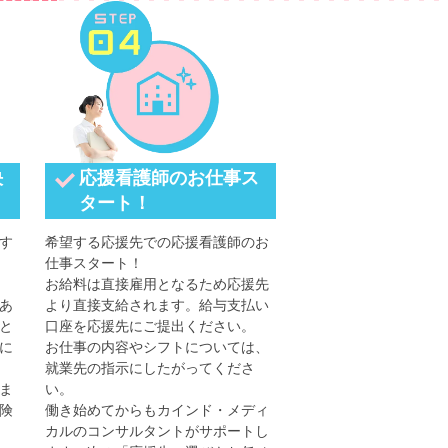
決
応援看護師のお仕事ス
タート！
す
希望する応援先での応援看護師のお
仕事スタート！
お給料は直接雇用となるため応援先
あ
より直接支給されます。給与支払い
と
口座を応援先にご提出ください。
に
お仕事の内容やシフトについては、
就業先の指示にしたがってくださ
ま
い。
険
働き始めてからもカインド・メディ
カルのコンサルタントがサポートし