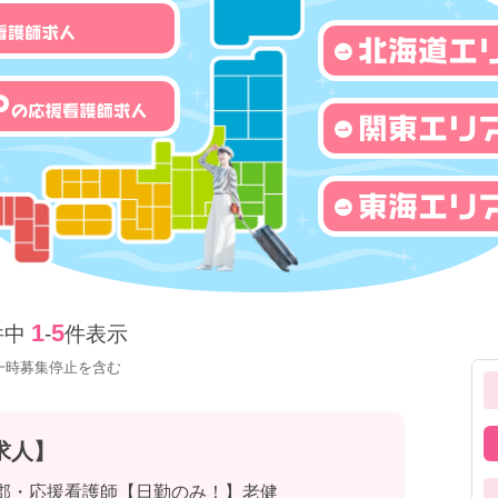
1
5
件中
-
件表示
一時募集停止を含む
求人】
妻郡・応援看護師【日勤のみ！】老健