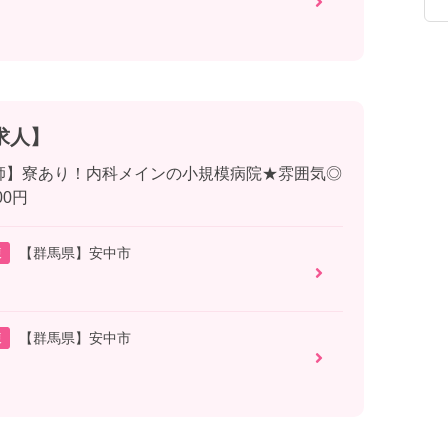
求人】
師】寮あり！内科メインの小規模病院★雰囲気◎
00円
棟
【群馬県】安中市
棟
【群馬県】安中市