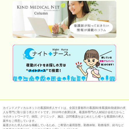
カインドメディカルネットの看護師求人サイトは、全国主要都市の看護師/准看護師/助産師の求
人を専門に取り扱う求人サイトです。2010年の創業以来、看護師専門の人材紹介会社だからこ
そのネットワークで、病院、クリニック、施設、訪問看護をはじめとした様々な看護師の求人
案件をご用意しています。
厳選された求人のみを掲載しているため、ご希望の雇用形態、勤務体制、勤務場所、給与など