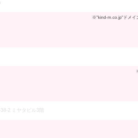
※"kind-m.co.jp