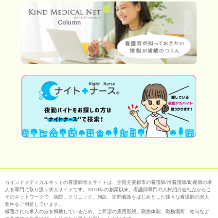
カインドメディカルネットの看護師求人サイトは、全国主要都市の看護師/准看護師/助産師の求
人を専門に取り扱う求人サイトです。2010年の創業以来、看護師専門の人材紹介会社だからこ
そのネットワークで、病院、クリニック、施設、訪問看護をはじめとした様々な看護師の求人
案件をご用意しています。
厳選された求人のみを掲載しているため、ご希望の雇用形態、勤務体制、勤務場所、給与など